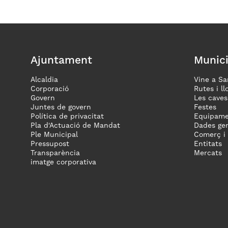
Ajuntament
Munici
Alcaldia
Vine a Sa
Corporació
Rutes i ll
Govern
Les caves
Juntes de govern
Festes
Política de privacitat
Equipame
Pla d'Actuació de Mandat
Dades gen
Ple Municipal
Comerç i
Pressupost
Entitats
Transparència
Mercats
imatge corporativa