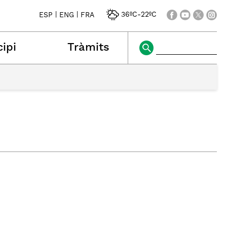
|
|
36ºC
-
22ºC
ESP
ENG
FRA
ipi
Tràmits