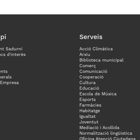
pi
Serveis
nt Sadurní
Acció Climàtica
ocs d'interès
Arxiu
Biblioteca municipal
Comerç
nts
Comunicació
erals
Cooperació
 Empresa
Cultura
Educació
Escola de Música
Esports
Farmàcies
Habitatge
Igualtat
Joventut
Mediació i Acollida
Normalització lingüística
Oficina Atenció Ciutadana