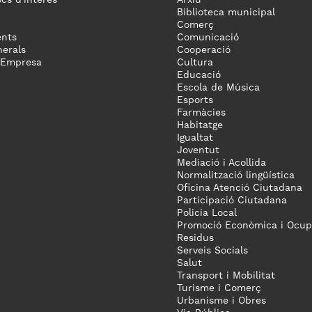
ocs d'interès
Arxiu
Biblioteca municipal
Comerç
nts
Comunicació
erals
Cooperació
 Empresa
Cultura
Educació
Escola de Música
Esports
Farmàcies
Habitatge
Igualtat
Joventut
Mediació i Acollida
Normalització lingüística
Oficina Atenció Ciutadana
Participació Ciutadana
Policia Local
Promoció Econòmica i Ocup
Residus
Serveis Socials
Salut
Transport i Mobilitat
Turisme i Comerç
Urbanisme i Obres