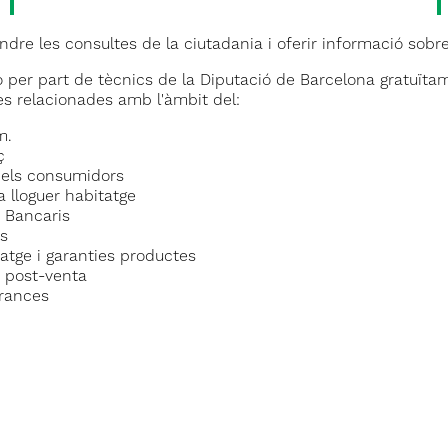
ndre les consultes de la ciutadania i oferir informació so
 per part de tècnics de la Diputació de Barcelona gratuïta
es relacionades amb l'àmbit del:
m.
ç
dels consumidors
 lloguer habitatge
s Bancaris
es
atge i garanties productes
s post-venta
rances