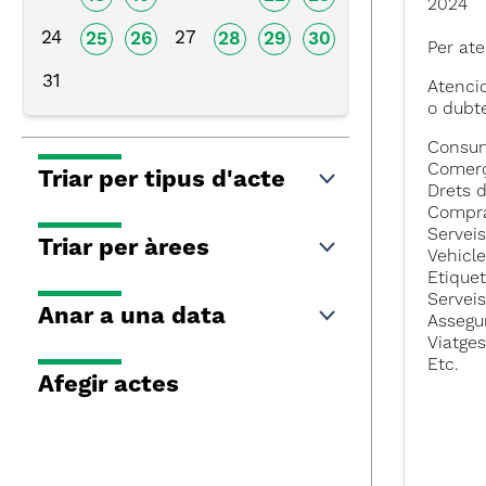
2024
24
27
25
26
28
29
30
Per ate
31
Atencio
o dubt
Consu
Comer
Triar per tipus d'acte
Drets 
Compra
Servei
Triar per àrees
Vehicl
Etiquet
Servei
Anar a una data
Assegu
Viatges
Etc.
Afegir actes