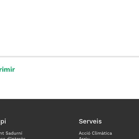
rimir
pi
Serveis
nt Sadurní
Acció Climàtica