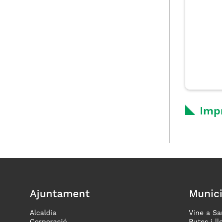
Imp
Ajuntament
Munici
Alcaldia
Vine a Sa