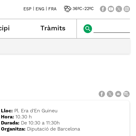
|
|
36ºC
-
22ºC
ESP
ENG
FRA
ipi
Tràmits
Lloc:
Pl. Era d'En Guineu
Hora:
10.30 h
Durada:
De 10:30 a 11:30h
Organitza:
Diputació de Barcelona