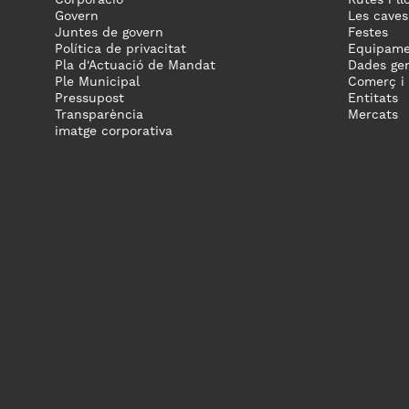
Corporació
Rutes i ll
Govern
Les caves
Juntes de govern
Festes
Política de privacitat
Equipame
Pla d'Actuació de Mandat
Dades gen
Ple Municipal
Comerç i
Pressupost
Entitats
Transparència
Mercats
imatge corporativa