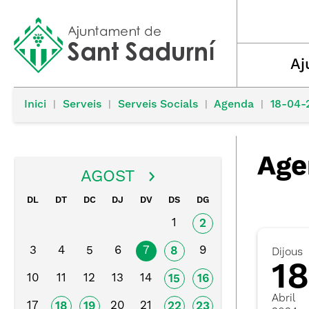
Aj
Inici
|
Serveis
|
Serveis Socials
|
Agenda
|
18-04-
Age
AGOST
DL
DT
DC
DJ
DV
DS
DG
1
2
3
4
5
6
7
9
8
Dijous
18
10
11
12
13
14
15
16
Abril
17
20
21
18
19
22
23