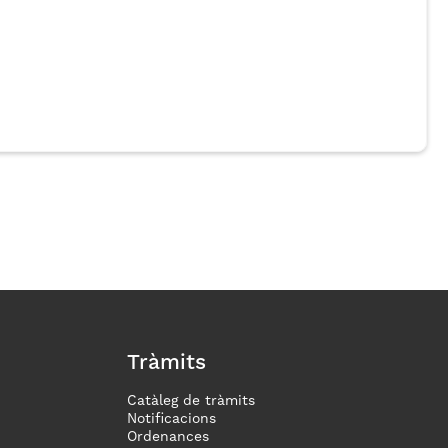
Tràmits
Catàleg de tràmits
Notificacions
Ordenances