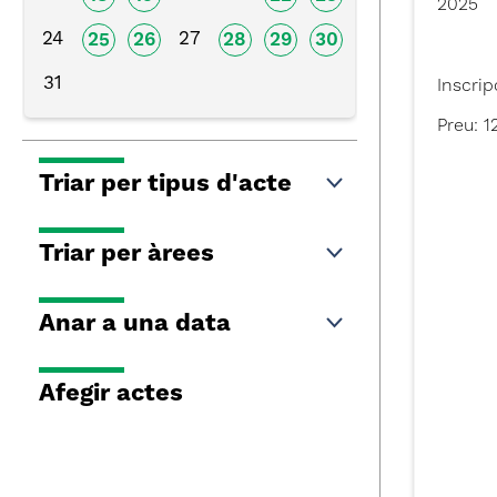
2025
24
27
25
26
28
29
30
31
Inscrip
Preu: 1
Triar per tipus d'acte
Triar per àrees
Anar a una data
Afegir actes