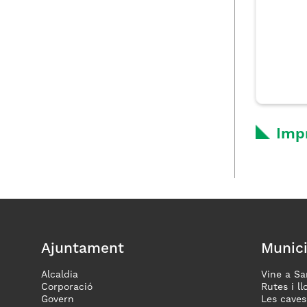
Imp
Ajuntament
Munici
Alcaldia
Vine a Sa
Corporació
Rutes i ll
Govern
Les caves