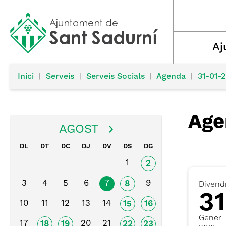
Aj
Inici
|
Serveis
|
Serveis Socials
|
Agenda
|
31-01-
Age
AGOST
DL
DT
DC
DJ
DV
DS
DG
1
2
3
4
5
6
7
9
8
Divend
31
10
11
12
13
14
15
16
Gener
17
20
21
18
19
22
23