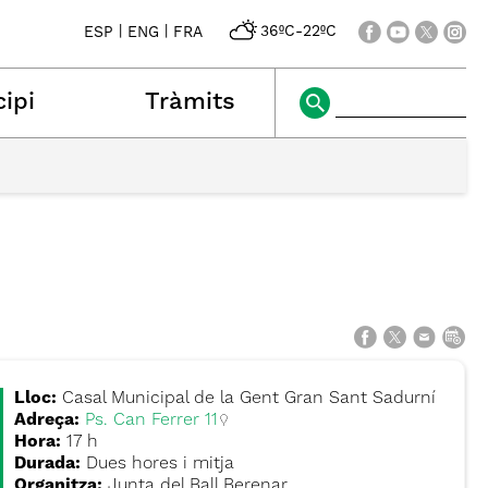
|
|
36ºC
-
22ºC
ESP
ENG
FRA
ipi
Tràmits
Lloc:
Casal Municipal de la Gent Gran Sant Sadurní
Adreça:
Ps. Can Ferrer 11
Hora:
17 h
Durada:
Dues hores i mitja
Organitza:
Junta del Ball Berenar