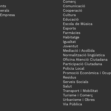
Comerç
nts
Comunicació
erals
Cooperació
 Empresa
Cultura
Educació
Escola de Música
Esports
Farmàcies
Habitatge
Igualtat
Joventut
Mediació i Acollida
Normalització lingüística
Oficina Atenció Ciutadana
Participació Ciutadana
Policia Local
Promoció Econòmica i Ocup
Residus
Serveis Socials
Salut
Transport i Mobilitat
Turisme i Comerç
Urbanisme i Obres
Via Pública