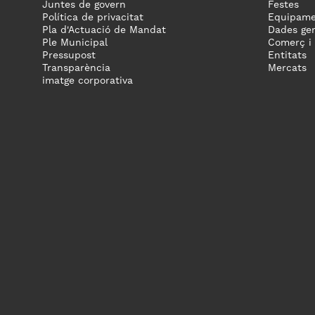
Juntes de govern
Festes
Política de privacitat
Equipame
Pla d'Actuació de Mandat
Dades gen
Ple Municipal
Comerç i
Pressupost
Entitats
Transparència
Mercats
imatge corporativa