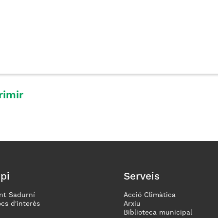
rimir
pi
Serveis
nt Sadurní
Acció Climàtica
ocs d'interès
Arxiu
Biblioteca municipal