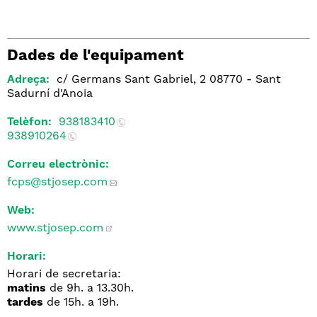
Dades de l'equipament
Adreça:
c/ Germans Sant Gabriel, 2 08770 - Sant
Sadurní d'Anoia
Telèfon:
938183410
938910264
Correu electrònic:
fcps
@stjosep.com
Web:
www.stjosep.com
Horari:
Horari de secretaria:
matins
de 9h. a 13.30h.
tardes
de 15h. a 19h.