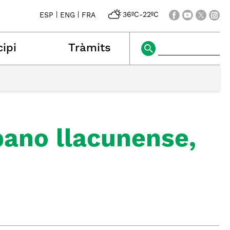
|
|
36ºC
-
22ºC
ESP
ENG
FRA
ipi
Tràmits
spano llacunense,