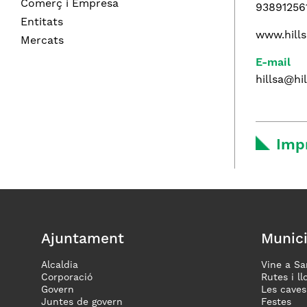
Comerç i Empresa
93891256
Entitats
www.hill
Mercats
E-mail
hillsa@hi
Imp
Ajuntament
Munici
Alcaldia
Vine a Sa
Corporació
Rutes i ll
Govern
Les caves
Juntes de govern
Festes