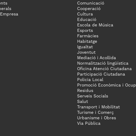
nts
Comunicació
erals
Cooperació
 Empresa
Cultura
Educació
Escola de Música
Esports
Farmàcies
Habitatge
Igualtat
Joventut
Mediació i Acollida
Normalització lingüística
Oficina Atenció Ciutadana
Participació Ciutadana
Policia Local
Promoció Econòmica i Ocup
Residus
Serveis Socials
Salut
Transport i Mobilitat
Turisme i Comerç
Urbanisme i Obres
Via Pública