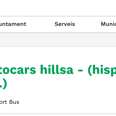
untament
Serveis
Munic
ocars hillsa - (hi
.)
ort Bus