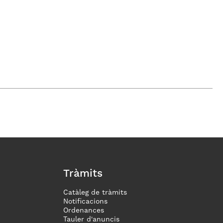
Tràmits
Catàleg de tràmits
Notificacions
Ordenances
Tauler d'anuncis