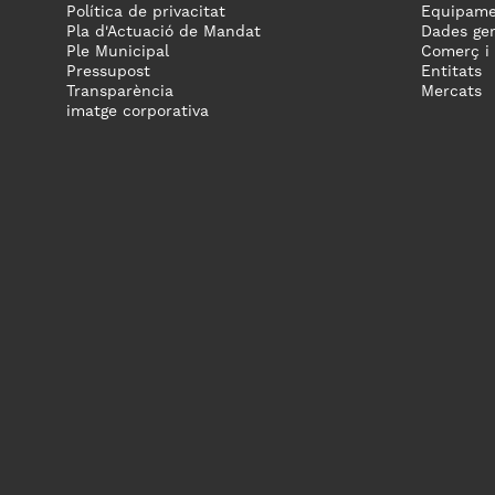
Política de privacitat
Equipame
Pla d'Actuació de Mandat
Dades gen
Ple Municipal
Comerç i
Pressupost
Entitats
Transparència
Mercats
imatge corporativa