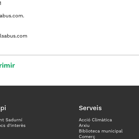
1
sabus.com.
llsabus.com
rimir
pi
Serveis
nt Sadurní
Acció Climàtica
ocs d'interès
Arxiu
Biblioteca municipal
Comerç