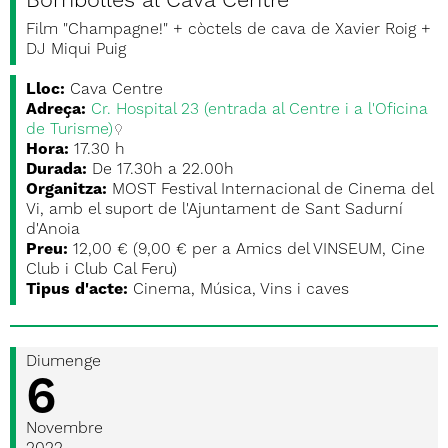
Bombolles al Cava Centre
Film "Champagne!" + còctels de cava de Xavier Roig +
DJ Miqui Puig
Lloc:
Cava Centre
Adreça:
Cr. Hospital 23 (entrada al Centre i a l'Oficina
de Turisme)
Hora:
17.30 h
Durada:
De 17.30h a 22.00h
Organitza:
MOST Festival Internacional de Cinema del
Vi, amb el suport de l'Ajuntament de Sant Sadurní
d'Anoia
Preu:
12,00 € (9,00 € per a Amics del VINSEUM, Cine
Club i Club Cal Feru)
Tipus d'acte:
Cinema, Música, Vins i caves
Diumenge
6
Novembre