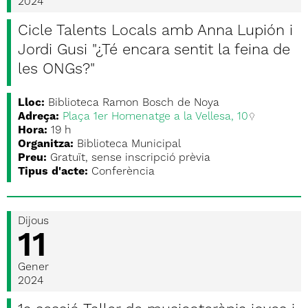
2024
Cicle Talents Locals amb Anna Lupión i
Jordi Gusi "¿Té encara sentit la feina de
les ONGs?"
Lloc:
Biblioteca Ramon Bosch de Noya
Adreça:
Plaça 1er Homenatge a la Vellesa, 10
Hora:
19 h
Organitza:
Biblioteca Municipal
Preu:
Gratuït, sense inscripció prèvia
Tipus d'acte:
Conferència
Dijous
11
Gener
2024