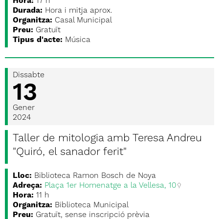
Hora:
17 h
Durada:
Hora i mitja aprox.
Organitza:
Casal Municipal
Preu:
Gratuït
Tipus d'acte:
Música
Dissabte
13
Gener
2024
Taller de mitologia amb Teresa Andreu
"Quiró, el sanador ferit"
Lloc:
Biblioteca Ramon Bosch de Noya
Adreça:
Plaça 1er Homenatge a la Vellesa, 10
Hora:
11 h
Organitza:
Biblioteca Municipal
Preu:
Gratuït, sense inscripció prèvia