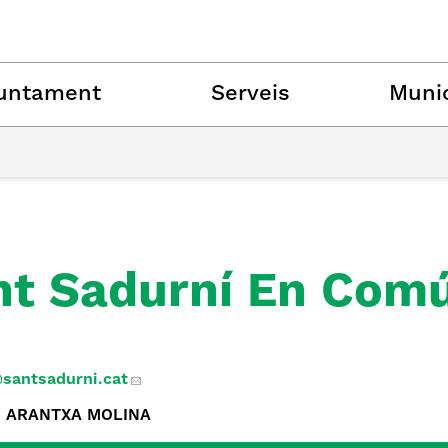
untament
Serveis
Munic
nt Sadurní En Com
santsadurni.cat
u: ARANTXA MOLINA