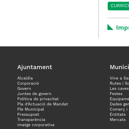
CURRÍC
Imp
Ajuntament
Munici
Alcaldia
Vine a Sa
Corporació
Rutes i ll
Govern
Les caves
Juntes de govern
Festes
Política de privacitat
Equipame
Pla d'Actuació de Mandat
Dades gen
Ple Municipal
Comerç i
Pressupost
Entitats
Transparència
Mercats
imatge corporativa