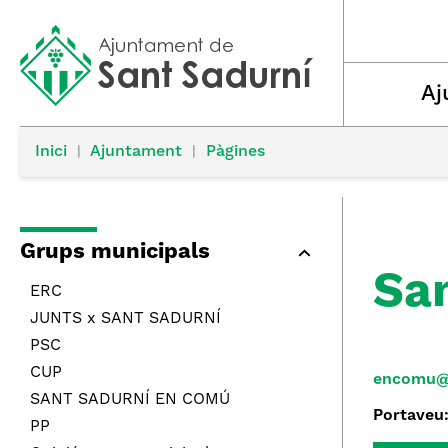
Aj
Inici
|
Ajuntament
|
Pàgines
Grups municipals
Sa
ERC
JUNTS x SANT SADURNÍ
PSC
CUP
encomu
@
SANT SADURNÍ EN COMÚ
Portave
PP