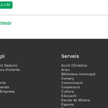
ULUM
rimir
pi
Serveis
nt Sadurní
Acció Climàtica
ocs d'interès
Arxiu
Biblioteca municipal
Comerç
nts
Comunicació
erals
Cooperació
 Empresa
Cultura
Educació
Escola de Música
Esports