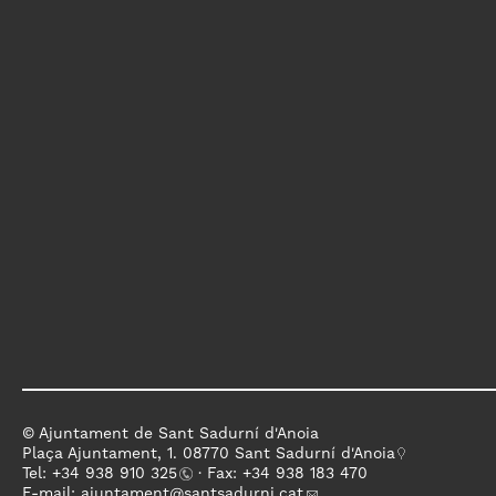
© Ajuntament de Sant Sadurní d'Anoia
Plaça Ajuntament, 1. 08770 Sant Sadurní d'Anoia
Tel: +
34 938 910 325
· Fax: +34 938 183 470
E-mail:
ajuntament
@santsadurni.cat