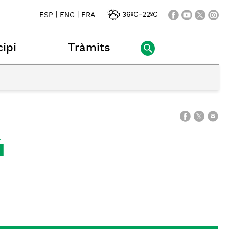
|
|
36ºC
-
22ºC
ESP
ENG
FRA
ipi
Tràmits
ú