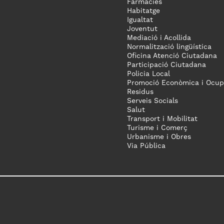
Farmàcies
Habitatge
Igualtat
Joventut
Mediació i Acollida
Normalització lingüística
Oficina Atenció Ciutadana
Participació Ciutadana
Policia Local
Promoció Econòmica i Ocup
Residus
Serveis Socials
Salut
Transport i Mobilitat
Turisme i Comerç
Urbanisme i Obres
Via Pública