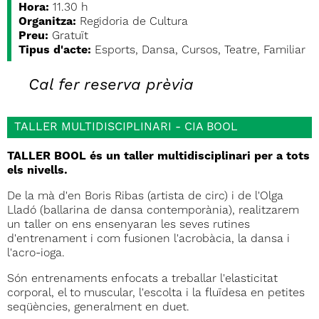
Hora:
11.30 h
Organitza:
Regidoria de Cultura
Preu:
Gratuït
Tipus d'acte:
Esports, Dansa, Cursos, Teatre, Familiar
Cal fer reserva prèvia
TALLER MULTIDISCIPLINARI - CIA BOOL
TALLER BOOL és un taller multidisciplinari per a tots
els nivells.
De la mà d'en Boris Ribas (artista de circ) i de l'Olga
Lladó (ballarina de dansa contemporània), realitzarem
un taller on ens ensenyaran les seves rutines
d'entrenament i com fusionen l'acrobàcia, la dansa i
l'acro-ioga.
Són entrenaments enfocats a treballar l'elasticitat
corporal, el to muscular, l'escolta i la fluïdesa en petites
seqüències, generalment en duet.