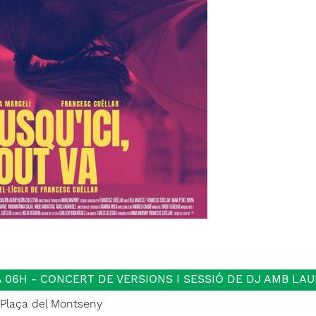
A 06H - CONCERT DE VERSIONS I SESSIÓ DE DJ AMB LA
Plaça del Montseny