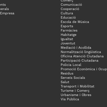
Comerç
nts
Comunicació
erals
Cooperació
 Empresa
Cultura
Educació
Escola de Música
Esports
Farmàcies
Habitatge
Igualtat
Joventut
Mediació i Acollida
Normalització lingüística
Oficina Atenció Ciutadana
Participació Ciutadana
Policia Local
Promoció Econòmica i Ocup
Residus
Serveis Socials
Salut
Transport i Mobilitat
Turisme i Comerç
Urbanisme i Obres
Via Pública