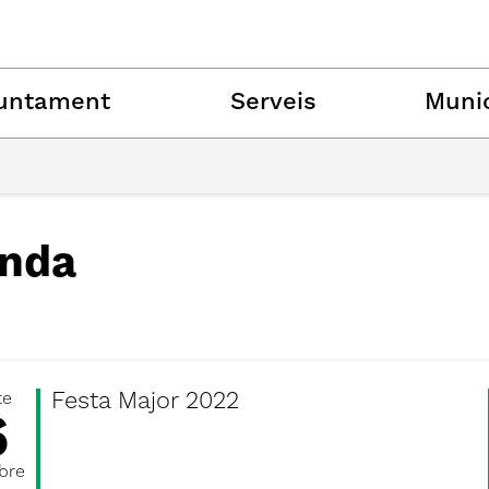
untament
Serveis
Munic
nda
Festa Major 2022
te
6
bre