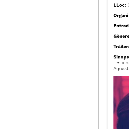
LLoc:
C
Organi
Entrad
Gènere
Tràiler
Sinops
l'escen
Aquest 