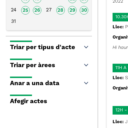
2022
24
27
25
26
28
29
30
10.3
31
Lloc:
P
Organi
Triar per tipus d'acte
Hi haur
Triar per àrees
11H A
Lloc:
S
Anar a una data
Organi
Afegir actes
12H 
Lloc:
J