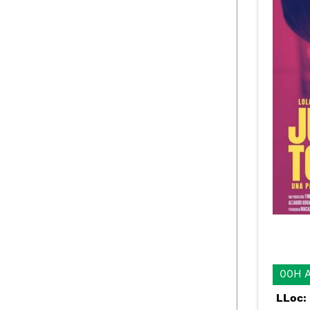
00H 
LLoc: