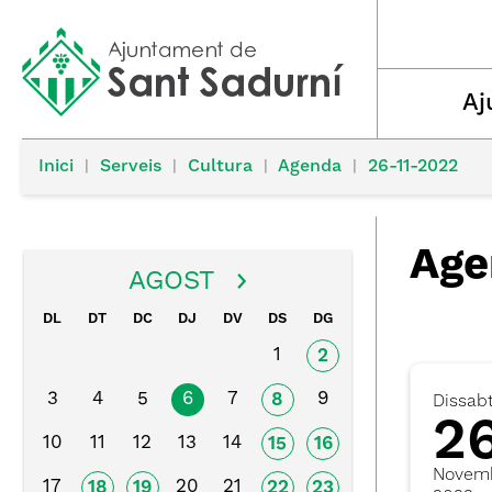
Aj
Inici
|
Serveis
|
Cultura
|
Agenda
|
26-11-2022
Age
AGOST
DL
DT
DC
DJ
DV
DS
DG
1
2
3
4
5
6
7
9
8
Dissab
2
10
11
12
13
14
15
16
Novem
17
20
21
18
19
22
23