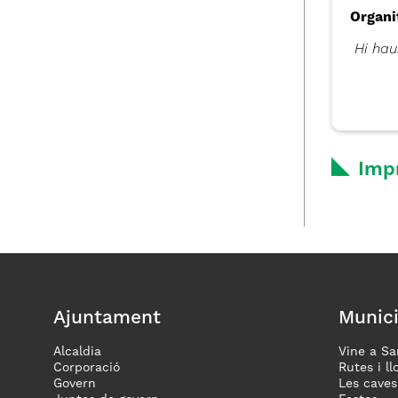
Organi
Hi hau
Imp
Ajuntament
Munici
Alcaldia
Vine a Sa
Corporació
Rutes i ll
Govern
Les caves