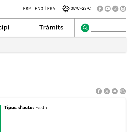
|
|
35ºC
-
23ºC
ESP
ENG
FRA
ipi
Tràmits
Tipus d'acte:
Festa