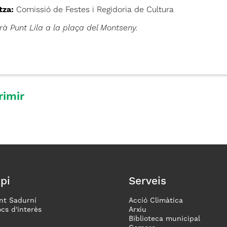
tza:
Comissió de Festes i Regidoria de Cultura
rà Punt Lila a la plaça del Montseny.
rimir
pi
Serveis
nt Sadurní
Acció Climàtica
ocs d'interès
Arxiu
Biblioteca municipal