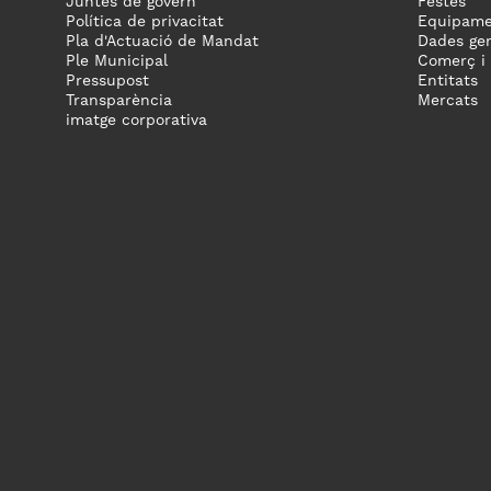
Juntes de govern
Festes
Política de privacitat
Equipame
Pla d'Actuació de Mandat
Dades gen
Ple Municipal
Comerç i
Pressupost
Entitats
Transparència
Mercats
imatge corporativa