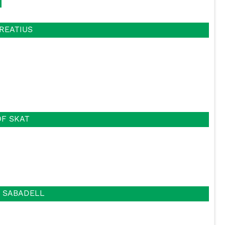
CREATIUS
OF SKAT
E SABADELL