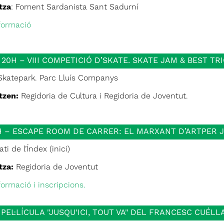
tza
: Foment Sardanista Sant Sadurní
formació
 20H – VIII COMPETICIÓ D’SKATE. SKATE JAM & BEST TR
katepark. Parc Lluís Companys
tzen:
Regidoria de Cultura i Regidoria de Joventut.
0H – ESCAPE ROOM DE CARRER: EL MARXANT D’ARTPER JO
ti de l’Índex (inici)
tza:
Regidoria de Joventut
ormació i inscripcions.
 PEL·LÍCULA "JUSQU'ICI, TOUT VA" DEL FRANCESC CUÉLL