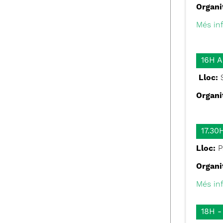
Organi
Més in
16H A
Lloc:
S
Organi
17.3
Lloc:
Pa
Organi
Més inf
18H -