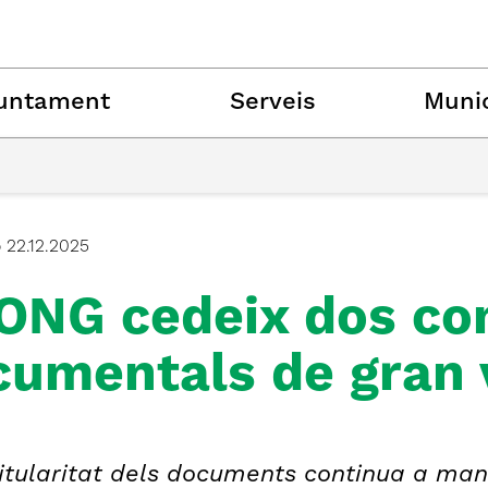
untament
Serveis
Munic
ó
22.12.2025
ONG cedeix dos co
umentals de gran v
itularitat dels documents continua a mans