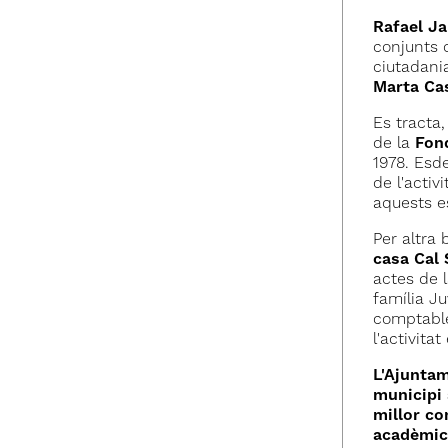
Rafael Ja
conjunts d
ciutadania
Marta Cas
Es tracta,
de la
Fon
1978. Esd
de l'activ
aquests e
Per altra
casa Cal 
actes de 
família Ju
comptable 
l'activita
L'Ajuntam
municipi 
millor co
acadèmic,