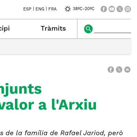
|
|
38ºC
-
20ºC
ESP
ENG
FRA
ipi
Tràmits
njunts
alor a l'Arxiu
 de la família de Rafael Jariod, però