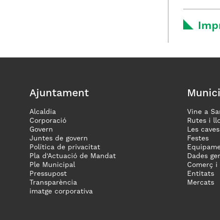
Imp
Ajuntament
Munici
Alcaldia
Vine a Sa
Corporació
Rutes i ll
Govern
Les caves
Juntes de govern
Festes
Política de privacitat
Equipame
Pla d'Actuació de Mandat
Dades gen
Ple Municipal
Comerç i
Pressupost
Entitats
Transparència
Mercats
imatge corporativa