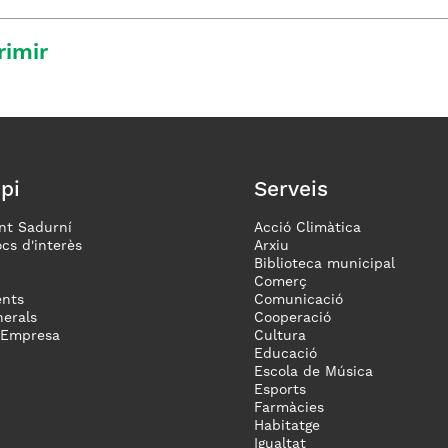
rimir
pi
Serveis
nt Sadurní
Acció Climàtica
ocs d'interès
Arxiu
Biblioteca municipal
Comerç
nts
Comunicació
erals
Cooperació
 Empresa
Cultura
Educació
Escola de Música
Esports
Farmàcies
Habitatge
Igualtat