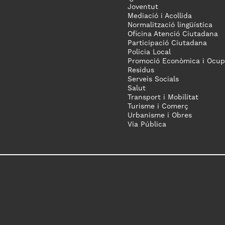
Joventut
Mediació i Acollida
Normalització lingüística
Oficina Atenció Ciutadana
Participació Ciutadana
Policia Local
Promoció Econòmica i Ocup
Residus
Serveis Socials
Salut
Transport i Mobilitat
Turisme i Comerç
Urbanisme i Obres
Via Pública