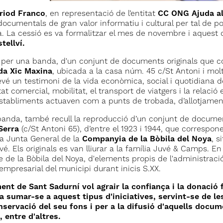
riod Franco
, en representació de l’entitat
CC ONG Ajuda a
ocumentals de gran valor informatiu i cultural per tal de po
. La cessió es va formalitzar el mes de novembre i aquest dij
tellví.
 per una banda, d'un conjunt de documents originals que corr
da Xic Maxina
, ubicada a la casa núm. 45 c/St Antoni i molt
evé un testimoni de la vida econòmica, social i quotidiana d
itat comercial, mobilitat, el transport de viatgers i la relaci
stabliments actuaven com a punts de trobada, d’allotjament
 banda, també recull la reproducció d’un conjunt de document
Serra
(c/St Antoni 65), d’entre el 1923 i 1944, que correspon
la Junta General de la
Companyia de la Bòbila del Noya
, s
vé. Els originals es van lliurar a la família Juvé & Camps. 
de la Bòbila del Noya, d'elements propis de l'administració 
t empresarial del municipi durant inicis S.XX.
ent de Sant Sadurní vol agrair la confiança i la donació f
a sumar-se a aquest tipus d'iniciatives, servint-se de les
nservació del seu fons i per a la difusió d'aquells docum
 entre d'altres.