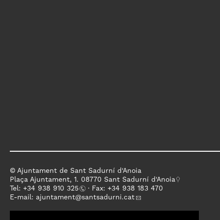
© Ajuntament de Sant Sadurní d'Anoia
Plaça Ajuntament, 1. 08770 Sant Sadurní d'Anoia
Tel: +
34 938 910 325
· Fax: +34 938 183 470
E-mail:
ajuntament
@santsadurni.cat