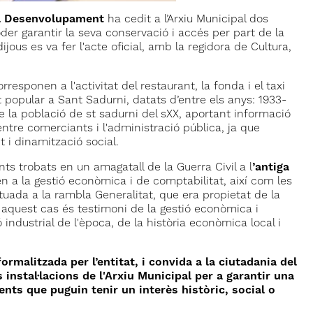
l Desenvolupament
ha cedit a l’Arxiu Municipal dos
der garantir la seva conservació i accés per part de la
ous es va fer l'acte oficial, amb la regidora de Cultura,
esponen a l'activitat del restaurant, la fonda i el taxi
 popular a Sant Sadurni, datats d’entre els anys: 1933-
e la població de st sadurni del sXX, aportant informació
ó entre comerciants i l'administració pública, ja que
 i dinamització social.
s trobats en un amagatall de la Guerra Civil a l
’antiga
en a la gestió econòmica i de comptabilitat, així com les
ituada a la rambla Generalitat, que era propietat de la
En aquest cas és testimoni de la gestió econòmica i
industrial de l'època, de la història econòmica local i
ormalitzada per l’entitat, i convida a la ciutadania del
 instal·lacions de l'Arxiu Municipal per a garantir una
ents que puguin tenir un interès històric, social o