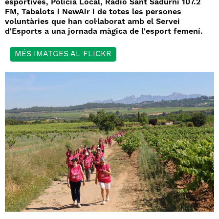
esportives
, Policia Local, Ràdio Sant Sadurní 107.2
FM, Tabalots i NewAir i de totes les persones
voluntàries que han col·laborat amb el Servei
d'Esports a una jornada màgica de l'esport femení.
MÉS IMATGES AL FLICKR