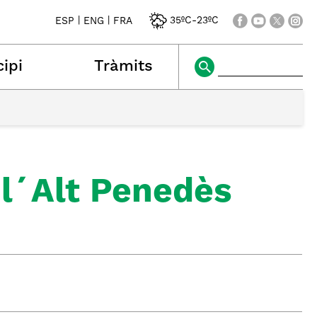
|
|
35ºC
-
23ºC
ESP
ENG
FRA
ipi
Tràmits
 l´Alt Penedès