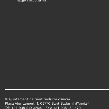
imatge corporativa
© Ajuntament de Sant Sadurní d'Anoia
Plaça Ajuntament, 1. 08770 Sant Sadurní d'Anoia
Tel: +
34 938 910 325
· Fax: +34 938 183 470