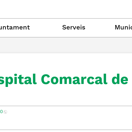
untament
Serveis
Munic
spital Comarcal de
40