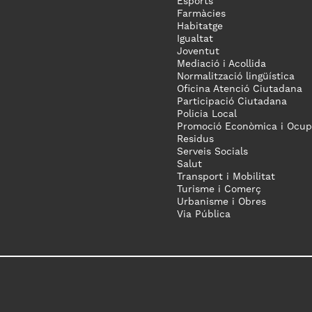
Esports
Farmàcies
Habitatge
Igualtat
Joventut
Mediació i Acollida
Normalització lingüística
Oficina Atenció Ciutadana
Participació Ciutadana
Policia Local
Promoció Econòmica i Ocup
Residus
Serveis Socials
Salut
Transport i Mobilitat
Turisme i Comerç
Urbanisme i Obres
Via Pública