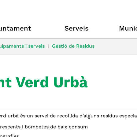
untament
Serveis
Munic
uipaments i serveis
|
Gestió de Residus
nt Verd Urbà
erd urbà és un servei de recollida d’alguns residus especi
rescents i bombetes de baix consum
ografies