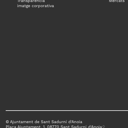
Transparència
Mercats
imatge corporativa
© Ajuntament de Sant Sadurní d'Anoia
Plaça Ajuntament, 1. 08770 Sant Sadurní d'Anoia