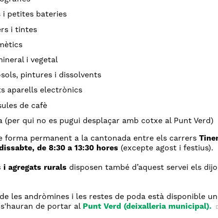
s i petites bateries
rs i tintes
mètics
mineral i vegetal
sols, pintures i dissolvents
ts aparells electrònics
ules de cafè
 (per qui no es pugui desplaçar amb cotxe al Punt Verd)
e forma permanent a la cantonada entre els carrers
Tine
 dissabte, de 8:30 a 13:30 hores
(excepte agost i festius).
s i agregats rurals
disposen també d’aquest servei els dijou
 de les andròmines i les restes de poda està disponible u
 s'hauran de portar al
Punt Verd (deixalleria municipal).