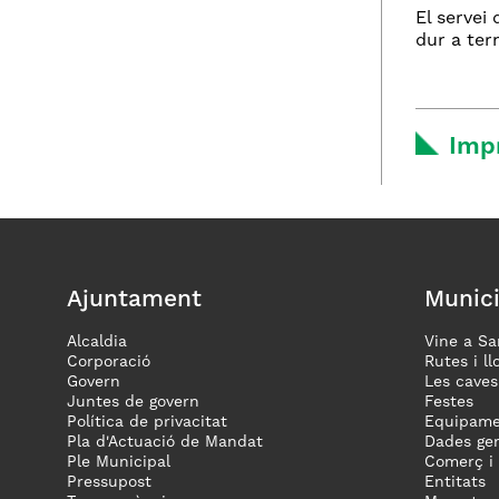
El servei
dur a ter
Imp
Ajuntament
Munici
Alcaldia
Vine a Sa
Corporació
Rutes i ll
Govern
Les caves
Juntes de govern
Festes
Política de privacitat
Equipame
Pla d'Actuació de Mandat
Dades gen
Ple Municipal
Comerç i
Pressupost
Entitats