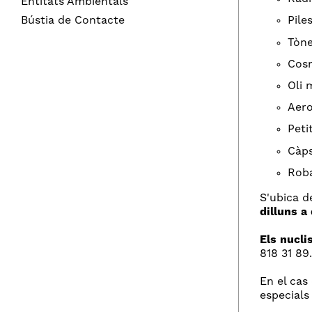
Entitats Ambientals
Bústia de Contacte
Pile
Tòne
Cos
Oli 
Aero
Peti
Càps
Roba
S'ubica d
dilluns a
Els nucli
818 31 89.
En el cas
especials