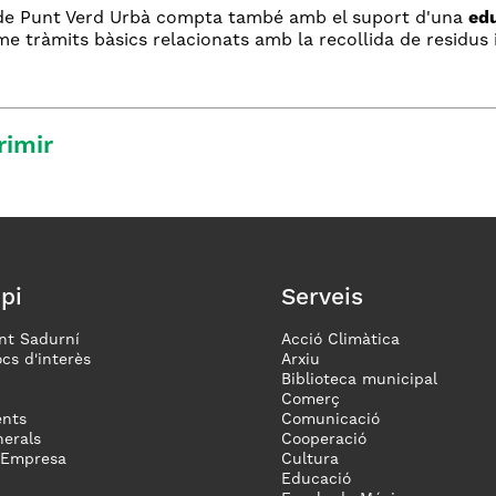
 de Punt Verd Urbà compta també amb el suport d'una
ed
me tràmits bàsics relacionats amb la recollida de residus
rimir
pi
Serveis
nt Sadurní
Acció Climàtica
ocs d'interès
Arxiu
Biblioteca municipal
Comerç
nts
Comunicació
erals
Cooperació
 Empresa
Cultura
Educació