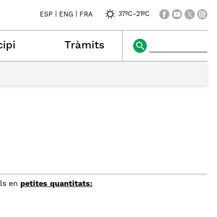
|
|
37ºC
-
21ºC
ESP
ENG
FRA
ipi
Tràmits
als en
petites quantitats: