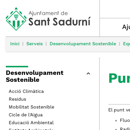
Aj
Inici
|
Serveis
|
Desenvolupament Sostenible
|
Eq
Desenvolupament
Pu
Sostenible
Acció Climàtica
Residus
Mobilitat Sostenible
El punt v
Cicle de l'Aigua
Fluo
Educació Ambiental
Radi