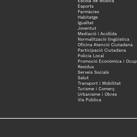
Escola de Música
Esports
Farmàcies
Habitatge
Igualtat
Joventut
Mediació i Acollida
Normalització lingüística
Oficina Atenció Ciutadana
Participació Ciutadana
Policia Local
Promoció Econòmica i Ocup
Residus
Serveis Socials
Salut
Transport i Mobilitat
Turisme i Comerç
Urbanisme i Obres
Via Pública