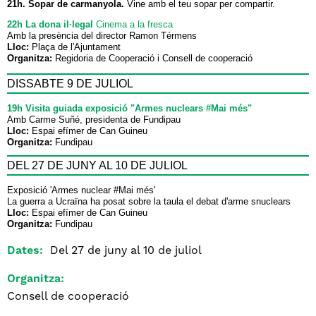
21h. Sopar de carmanyola.
Vine amb el teu sopar per compartir.
22h La dona il·legal
Cinema a la fresca
Amb la presència del director Ramon Térmens
Lloc:
Plaça de l'Ajuntament
Organitza:
Regidoria de Cooperació i Consell de cooperació
DISSABTE 9 DE JULIOL
19h Visita guiada exposició "Armes nuclears #Mai més"
Amb Carme Suñé, presidenta de Fundipau
Lloc:
Espai efímer de Can Guineu
Organitza:
Fundipau
DEL 27 DE JUNY AL 10 DE JULIOL
Exposició 'Armes nuclear #Mai més'
La guerra a Ucraïna ha posat sobre la taula el debat d'arme snuclears
Lloc:
Espai efímer de Can Guineu
Organitza:
Fundipau
Dates:
Del 27 de juny al 10 de juliol
Organitza:
Consell de cooperació