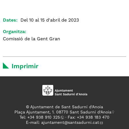
Dates:
Del 10 al 15 d'abril de 2023
Organitza:
Comissió de la Gent Gran
Imprimir
© Ajuntament de Sant Sadurní d'Anoia
Plaça Ajuntament, 1. 08770 Sant Sadurní d'Anoia
Tel: +
34 938 910 325
· Fax: +34 938 183 470
E-mail:
ajuntament
@santsadurni.cat