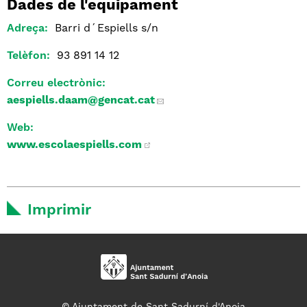
Dades de l'equipament
Adreça:
Barri d´Espiells s/n
Telèfon:
93 891 14 12
Correu electrònic:
aespiells.daam
@gencat.cat
Web:
www.escolaespiells.com
Imprimir