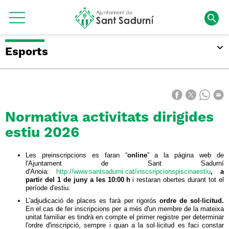
Esports
Normativa activitats dirigides
estiu 2026
Les preinscripcions es faran “
online
” a la pàgina web de
l'Ajuntament de Sant Sadurní
d'Anoia:
http://www.santsadurni.cat/inscsripcionspiscinaestiu
, a
partir del 1 de juny a les 10:00 h
i restaran obertes durant tot el
període d'estiu.
L'adjudicació de places es farà per rigorós
ordre de sol·licitud.
En el cas de fer inscripcions per a més d'un membre de la mateixa
unitat familiar es tindrà en compte el primer registre per determinar
l'ordre d'inscripció, sempre i quan a la sol·licitud es faci constar