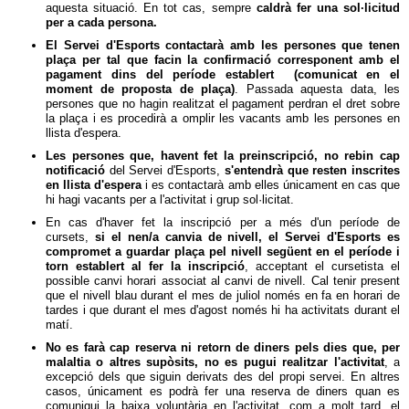
aquesta situació. En tot cas, sempre
caldrà fer una sol·licitud
per a cada persona.
El Servei d'Esports contactarà amb les persones que tenen
plaça per tal que facin la confirmació corresponent amb el
pagament dins del període establert (comunicat en el
moment de proposta de plaça)
. Passada aquesta data, les
persones que no hagin realitzat el pagament perdran el dret sobre
la plaça i es procedirà a omplir les vacants amb les persones en
llista d'espera.
Les persones que, havent fet la preinscripció, no rebin cap
notificació
del Servei d'Esports,
s'entendrà que resten inscrites
en llista d'espera
i es contactarà amb elles únicament en cas que
hi hagi vacants per a l'activitat i grup sol·licitat.
En cas d'haver fet la inscripció per a més d'un període de
cursets,
si el nen/a canvia de nivell, el Servei d'Esports es
compromet a guardar plaça pel nivell següent en el període i
torn establert al fer la inscripció
, acceptant el cursetista el
possible canvi horari associat al canvi de nivell. Cal tenir present
que el nivell blau durant el mes de juliol només en fa en horari de
tardes i que durant el mes d'agost només hi ha activitats durant el
matí.
No es farà cap reserva ni retorn de diners pels dies que, per
malaltia o altres supòsits, no es pugui realitzar l'activitat
, a
excepció dels que siguin derivats des del propi servei. En altres
casos, únicament es podrà fer una reserva de diners quan es
comuniqui la baixa voluntària en l'activitat, com a molt tard, el