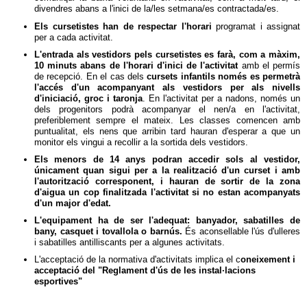
divendres abans a l'inici de la/les setmana/es contractada/es.
Els cursetistes han de respectar l'horari
programat i assignat
per a cada activitat.
L'entrada als vestidors pels cursetistes es farà, com a màxim,
10 minuts abans de l'horari d'inici de l'activitat
amb el permís
de recepció.
En el cas dels
cursets infantils només es permetrà
l'accés d'un acompanyant als vestidors per als nivells
d'iniciació, groc i taronja
. En l'activitat per a nadons, només un
dels progenitors podrà acompanyar el nen/a en l'activitat,
preferiblement sempre el mateix. Les classes comencen amb
puntualitat, els nens que arribin tard hauran d'esperar a que un
monitor els vingui a recollir a la sortida dels vestidors.
Els menors de 14 anys podran accedir sols al vestidor,
únicament quan sigui per a la realització d'un curset i
amb
l'autorització corresponent, i hauran de sortir de la zona
d'aigua un cop finalitzada l'activitat si no estan acompanyats
d'un major d'edat.
L'equipament ha de ser l'adequat: banyador, sabatilles de
bany, casquet i tovallola o barnús.
És aconsellable l'ús d'ulleres
i sabatilles antilliscants per a algunes activitats.
L'acceptació de la normativa d'activitats implica el c
oneixement i
acceptació del "Reglament d'ús de les instal·lacions
esportives"