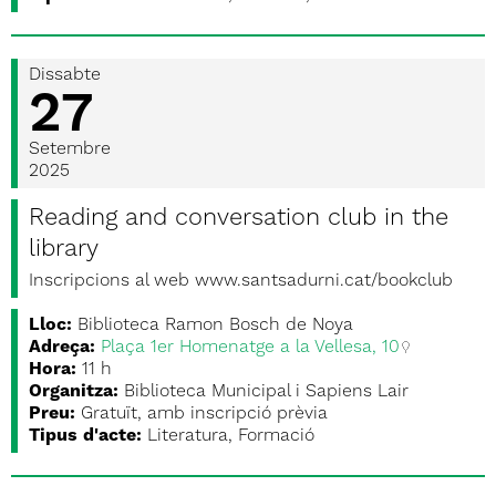
Dissabte
27
Setembre
2025
Reading and conversation club in the
library
Inscripcions al web www.santsadurni.cat/bookclub
Lloc:
Biblioteca Ramon Bosch de Noya
Adreça:
Plaça 1er Homenatge a la Vellesa, 10
Hora:
11 h
Organitza:
Biblioteca Municipal i Sapiens Lair
Preu:
Gratuït, amb inscripció prèvia
Tipus d'acte:
Literatura, Formació