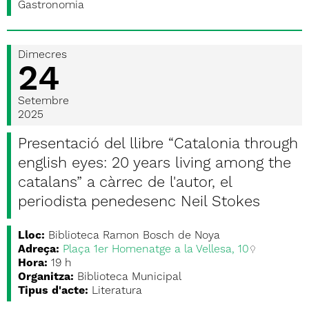
Gastronomia
Dimecres
24
Setembre
2025
Presentació del llibre “Catalonia through
english eyes: 20 years living among the
catalans” a càrrec de l'autor, el
periodista penedesenc Neil Stokes
Lloc:
Biblioteca Ramon Bosch de Noya
Adreça:
Plaça 1er Homenatge a la Vellesa, 10
Hora:
19 h
Organitza:
Biblioteca Municipal
Tipus d'acte:
Literatura