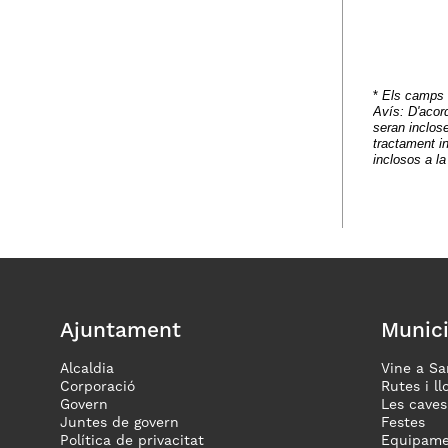
*
Els camps m
Avís: D'acor
seran inclose
tractament in
inclosos a la
Ajuntament
Munici
Alcaldia
Vine a Sa
Corporació
Rutes i ll
Govern
Les caves
Juntes de govern
Festes
Política de privacitat
Equipame