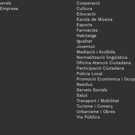
erals
Cooperació
 Empresa
Cultura
Educació
Escola de Música
Esports
Farmàcies
Habitatge
Igualtat
Joventut
Mediació i Acollida
Normalització lingüística
Oficina Atenció Ciutadana
Participació Ciutadana
Policia Local
Promoció Econòmica i Ocup
Residus
Serveis Socials
Salut
Transport i Mobilitat
Turisme i Comerç
Urbanisme i Obres
Via Pública