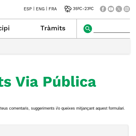
|
|
35ºC
-
23ºC
ESP
ENG
FRA
ipi
Tràmits
s Via Pública
s teus comentaris, suggeriments i/o queixes mitjançant aquest formulari.