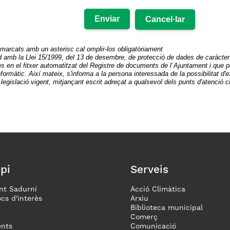
arcats amb un asterisc cal omplir-los obligatòriament
d amb la Llei 15/1999, del 13 de desembre, de protecció de dades de caràcter 
s en el fitxer automatitzat del Registre de documents de l´Ajuntament i que po
formàtic. Així mateix, s'informa a la persona interessada de la possibilitat d'ex
 legislació vigent, mitjançant escrit adreçat a qualsevol dels punts d'atenció 
pi
Serveis
nt Sadurní
Acció Climàtica
ocs d'interès
Arxiu
Biblioteca municipal
Comerç
nts
Comunicació