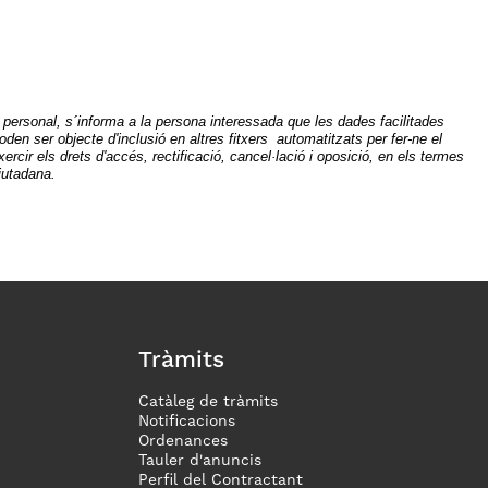
personal, s´informa a la persona interessada que les dades facilitades
den ser objecte d'inclusió en altres fitxers automatitzats per fer-ne el
ercir els drets d'accés, rectificació, cancel·lació i oposició, en els termes
ciutadana.
Tràmits
Catàleg de tràmits
Notificacions
Ordenances
Tauler d'anuncis
Perfil del Contractant