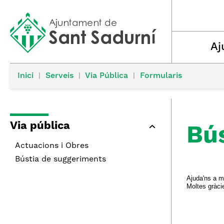
Aj
Inici
|
Serveis
|
Via Pública
|
Formularis
Via pública
Bús
Actuacions i Obres
Bústia de suggeriments
Ajuda'ns a m
Moltes gràcie