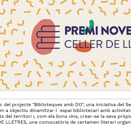
c del projecte "Biblioteques amb DO", una iniciativa del S
m a objectiu dinamitzar l´espai bibliotecari amb activitat
ts del territori i, com els bons vins, crear-se la seva pròp
 LLETRES, una convocatòria de certamen literari organi