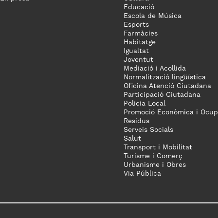
Educació
Escola de Música
Esports
Farmàcies
Habitatge
Igualtat
Joventut
Mediació i Acollida
Normalització lingüística
Oficina Atenció Ciutadana
Participació Ciutadana
Policia Local
Promoció Econòmica i Ocup
Residus
Serveis Socials
Salut
Transport i Mobilitat
Turisme i Comerç
Urbanisme i Obres
Via Pública