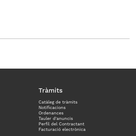
Tràmits
Catàleg de tràmits
Notificacions
Ordenances
Tauler d'anuncis
Perfil del Contractant
Facturació electrònica