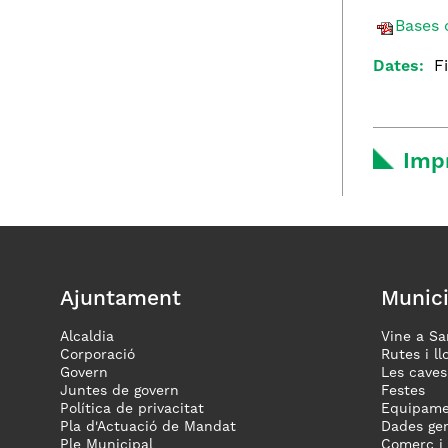
Bases 
Dates:
F
Imp
Ajuntament
Munici
Alcaldia
Vine a Sa
Corporació
Rutes i ll
Govern
Les caves
Juntes de govern
Festes
Política de privacitat
Equipame
Pla d'Actuació de Mandat
Dades gen
Ple Municipal
Comerç i