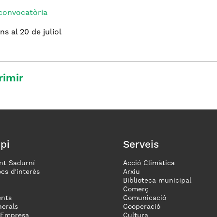
convocatòria
ins al 20 de juliol
rimir
pi
Serveis
nt Sadurní
Acció Climàtica
ocs d'interès
Arxiu
Biblioteca municipal
Comerç
nts
Comunicació
erals
Cooperació
 Empresa
Cultura