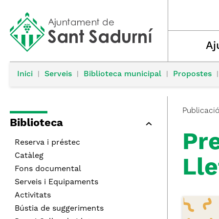
Aj
Inici
|
Serveis
|
Biblioteca municipal
|
Propostes
|
Publicaci
Biblioteca
Pre
Reserva i préstec
Catàleg
Ll
Fons documental
Serveis i Equipaments
Activitats
Bústia de suggeriments