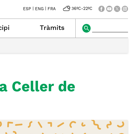
|
|
36ºC
-
22ºC
ESP
ENG
FRA
ipi
Tràmits
a Celler de