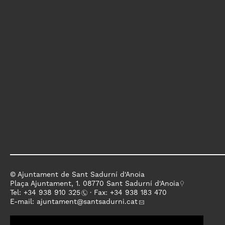
© Ajuntament de Sant Sadurní d'Anoia
Plaça Ajuntament, 1. 08770 Sant Sadurní d'Anoia
Tel: +
34 938 910 325
· Fax: +34 938 183 470
E-mail:
ajuntament
@santsadurni.cat