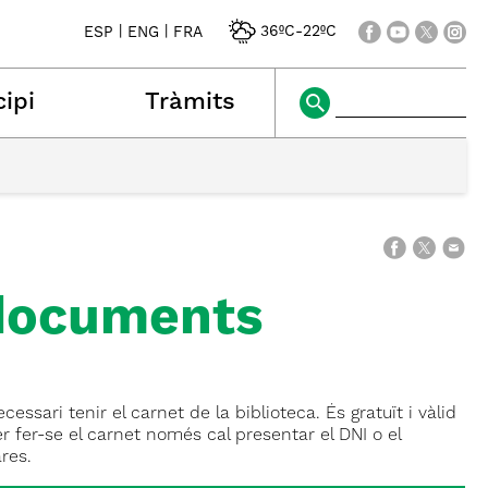
|
|
36ºC
-
22ºC
ESP
ENG
FRA
ipi
Tràmits
 documents
sari tenir el carnet de la biblioteca. És gratuït i vàlid
r fer-se el carnet només cal presentar el DNI o el
res.