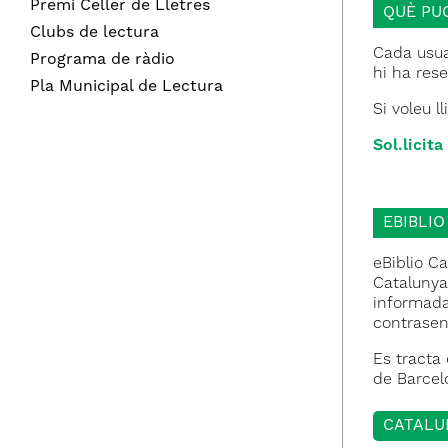
Premi Celler de Lletres
QUÈ PU
Clubs de lectura
Cada usua
Programa de ràdio
hi ha res
Pla Municipal de Lectura
Si voleu l
Sol.licita
EBIBLIO
eBiblio Ca
Catalunya
informada 
contraseny
Es tracta
de Barcelo
CATALUN