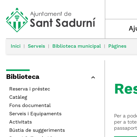
Aj
Inici
|
Serveis
|
Biblioteca municipal
|
Pàgines
Biblioteca
Re
Reserva i préstec
Catàleg
Fons documental
Serveis i Equipaments
Per a pode
Activitats
per a tote
passaport
Bústia de suggeriments