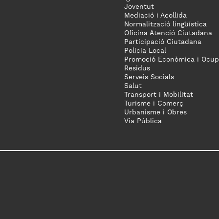
Joventut
Mediació i Acollida
Normalització lingüística
Oficina Atenció Ciutadana
Participació Ciutadana
Policia Local
Promoció Econòmica i Ocup
Residus
Serveis Socials
Salut
Transport i Mobilitat
Turisme i Comerç
Urbanisme i Obres
Via Pública