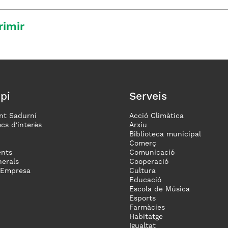
rimir
pi
Serveis
nt Sadurní
Acció Climàtica
ocs d'interès
Arxiu
Biblioteca municipal
Comerç
nts
Comunicació
erals
Cooperació
 Empresa
Cultura
Educació
Escola de Música
Esports
Farmàcies
Habitatge
Igualtat