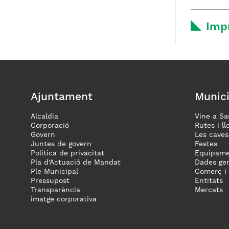
Imp
Ajuntament
Munici
Alcaldia
Vine a Sa
Corporació
Rutes i ll
Govern
Les caves
Juntes de govern
Festes
Política de privacitat
Equipame
Pla d'Actuació de Mandat
Dades gen
Ple Municipal
Comerç i
Pressupost
Entitats
Transparència
Mercats
imatge corporativa