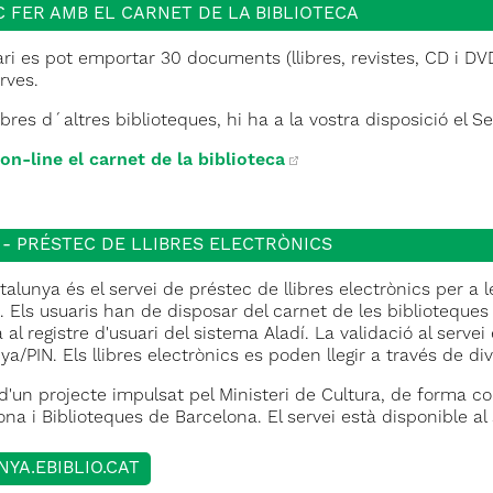
C FER AMB EL CARNET DE LA BIBLIOTECA
ri es pot emportar 30 documents (llibres, revistes, CD i DVD
erves.
libres d´altres biblioteques, hi ha a la vostra disposició el S
 on-line el carnet de la biblioteca
 - PRÉSTEC DE LLIBRES ELECTRÒNICS
talunya és el servei de préstec de llibres electrònics per a
. Els usuaris han de disposar del carnet de les biblioteques
al registre d'usuari del sistema Aladí. La validació al serve
a/PIN. Els llibres electrònics es poden llegir a través de div
 d'un projecte impulsat pel Ministeri de Cultura, de forma c
na i Biblioteques de Barcelona. El servei està disponible al
YA.EBIBLIO.CAT