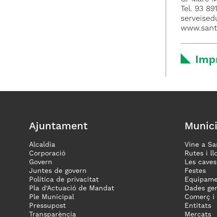
Tel. 93 89
serveised
www.s
Imp
Ajuntament
Munici
Alcaldia
Vine a Sa
Corporació
Rutes i ll
Govern
Les caves
Juntes de govern
Festes
Política de privacitat
Equipame
Pla d'Actuació de Mandat
Dades gen
Ple Municipal
Comerç i
Pressupost
Entitats
Transparència
Mercats