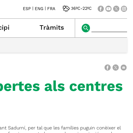
|
|
36ºC
-
22ºC
ESP
ENG
FRA
ipi
Tràmits
ertes als centres
nt Sadurní, per tal que les famílies puguin conèixer el