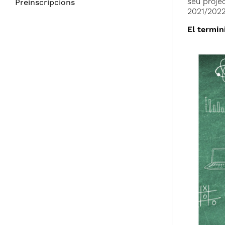
seu projec
Preinscripcions
2021/202
El termin