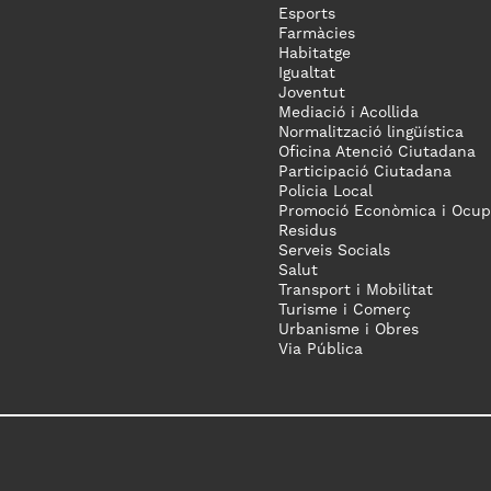
Esports
Farmàcies
Habitatge
Igualtat
Joventut
Mediació i Acollida
Normalització lingüística
Oficina Atenció Ciutadana
Participació Ciutadana
Policia Local
Promoció Econòmica i Ocup
Residus
Serveis Socials
Salut
Transport i Mobilitat
Turisme i Comerç
Urbanisme i Obres
Via Pública