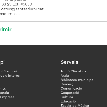
1 03 25 Ext. #5050
ucatius@santsadurni.cat
antsadurni.cat
rimir
pi
Serveis
nt Sadurní
Acció Climàtica
ocs d'interès
Arxiu
Biblioteca municipal
Comerç
nts
Comunicació
erals
Cooperació
 Empresa
Cultura
Educació
Escola de Música