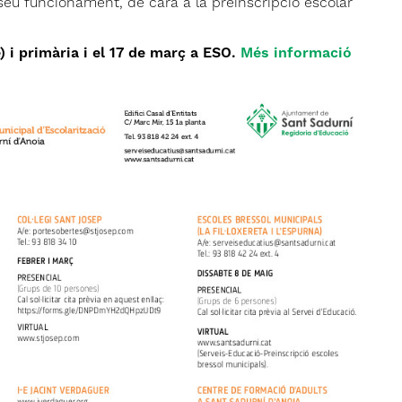
el seu funcionament, de cara a la preinscripció escolar
e) i primària i el 17 de març a ESO.
Més informació