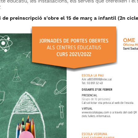
te educatiu, les instal·lacions, els serveis que ofereixen i 
2
i de preinscripció s'obre el 15 de març a infantil (2n cicl