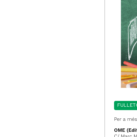
FULLET
Per a més
OME (Edif
C/ Marc Mi