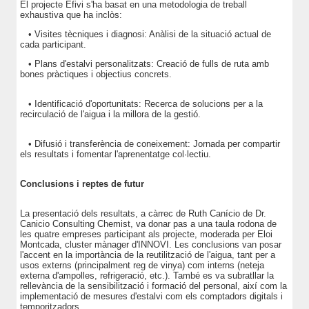
El projecte Efivi s'ha basat en una metodologia de treball
exhaustiva que ha inclòs:
• Visites tècniques i diagnosi: Anàlisi de la situació actual de
cada participant.
• Plans d'estalvi personalitzats: Creació de fulls de ruta amb
bones pràctiques i objectius concrets.
• Identificació d'oportunitats: Recerca de solucions per a la
recirculació de l'aigua i la millora de la gestió.
• Difusió i transferència de coneixement: Jornada per compartir
els resultats i fomentar l'aprenentatge col·lectiu.
Conclusions i reptes de futur
La presentació dels resultats, a càrrec de Ruth Canício de Dr.
Canicio Consulting Chemist, va donar pas a una taula rodona de
les quatre empreses participant als projecte, moderada per Eloi
Montcada, cluster mànager d'INNOVI. Les conclusions van posar
l'accent en la importància de la reutilització de l'aigua, tant per a
usos externs (principalment reg de vinya) com interns (neteja
externa d'ampolles, refrigeració, etc.). També es va subratllar la
rellevància de la sensibilització i formació del personal, així com la
implementació de mesures d'estalvi com els comptadors digitals i
temporitzadors.