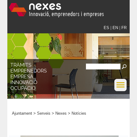
ES
|
EN
|
FR
TRÀMITS
EMPRENEDORS
EMPRESA
INNOVACIÓ
OCUPACIÓ
Ajuntament
>
Serveis
>
Nexes
>
Notícies