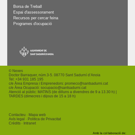
Borsa de Treball
Espai d'assessorament
Recursos per cercar feina
Programes d'ocupació
© Nexes
Doctor Barraquer, núm.3-5. 08770 Sant Sadurní d’Anoia
Tel: +
34 931 185 195
c/e Àrea Empresa i Emprenedors:
promeco
@santsadurni.cat
c/e Àrea Ocupació:
socupacio
@santsadurni.cat
Atenció al públic: MATINS (de dilluns a divendres de 9 a 13.30 h) |
TARDES (dimecres i dijous de 15 a 18 h)
Contacteu
Mapa web
Avís legal
Politica de Privacitat
Crèdits
Intranet
Amb la col·laboració de: