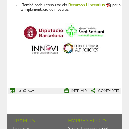
També podeu consultar els
Recursos i incentius
per a
la implementació de mesures
20.06.2025
IMPRIMIR
COMPARTIR
TRAMITS
EMPRENEDORS
Empreses
Servei d'assessorament