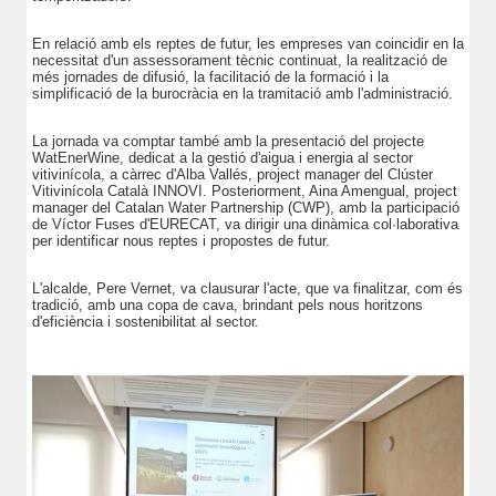
En relació amb els reptes de futur, les empreses van coincidir en la
necessitat d'un assessorament tècnic continuat, la realització de
més jornades de difusió, la facilitació de la formació i la
simplificació de la burocràcia en la tramitació amb l'administració.
La jornada va comptar també amb la presentació del projecte
WatEnerWine, dedicat a la gestió d'aigua i energia al sector
vitivinícola, a càrrec d'Alba Vallés, project manager del Clúster
Vitivinícola Català INNOVI. Posteriorment, Aina Amengual, project
manager del Catalan Water Partnership (CWP), amb la participació
de Víctor Fuses d'EURECAT, va dirigir una dinàmica col·laborativa
per identificar nous reptes i propostes de futur.
L'alcalde, Pere Vernet, va clausurar l'acte, que va finalitzar, com és
tradició, amb una copa de cava, brindant pels nous horitzons
d'eficiència i sostenibilitat al sector.