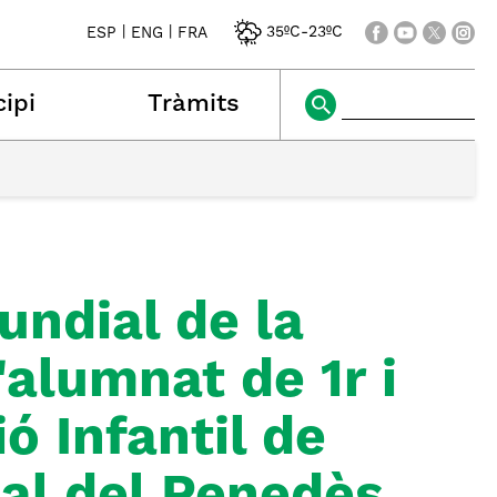
|
|
35ºC
-
23ºC
ESP
ENG
FRA
ipi
Tràmits
undial de la
'alumnat de 1r i
ó Infantil de