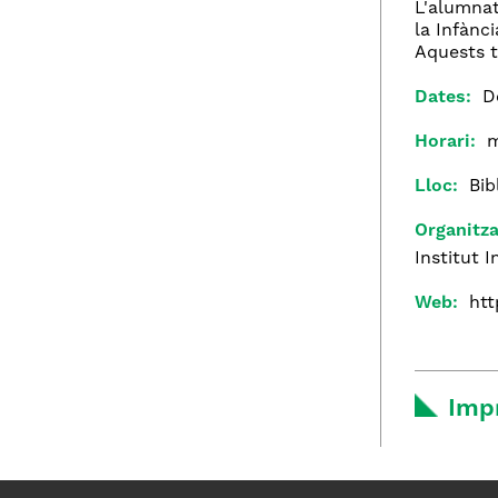
L'alumnat
la Infànci
Aquests t
Dates:
D
Horari:
m
Lloc:
Bib
Organitza
Institut 
Web:
htt
Imp