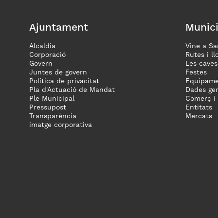
Ajuntament
Munici
Alcaldia
Vine a Sa
Corporació
Rutes i ll
Govern
Les caves
Juntes de govern
Festes
Política de privacitat
Equipame
Pla d'Actuació de Mandat
Dades gen
Ple Municipal
Comerç i
Pressupost
Entitats
Transparència
Mercats
imatge corporativa