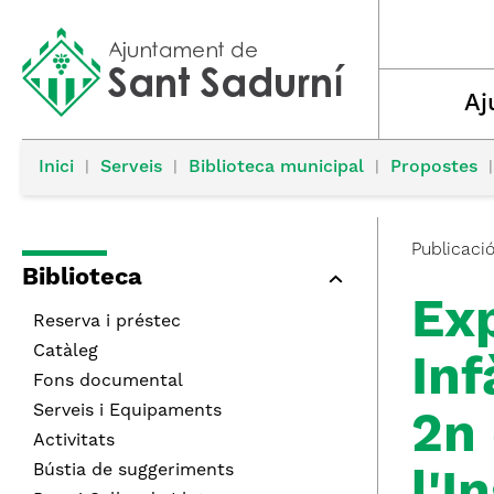
Aj
Inici
|
Serveis
|
Biblioteca municipal
|
Propostes
|
Publicaci
Biblioteca
Exp
Reserva i préstec
Catàleg
Inf
Fons documental
Serveis i Equipaments
2n 
Activitats
Bústia de suggeriments