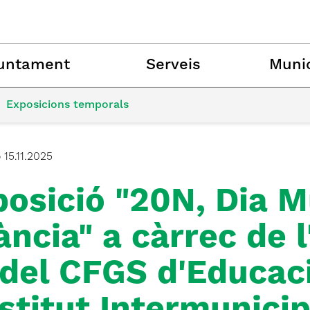
untament
Serveis
Munic
Exposicions temporals
ó
15.11.2025
osició "20N, Dia M
ància" a càrrec de l
del CFGS d'Educaci