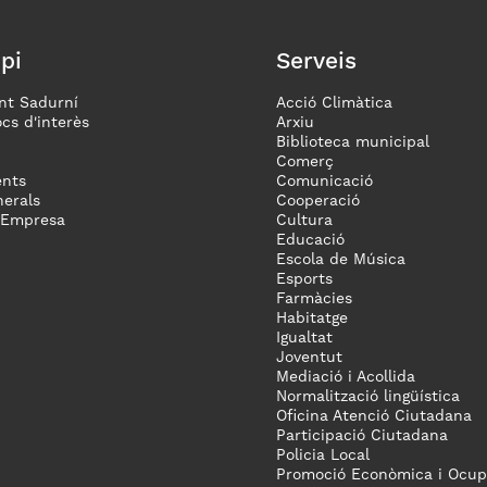
pi
Serveis
nt Sadurní
Acció Climàtica
ocs d'interès
Arxiu
Biblioteca municipal
Comerç
nts
Comunicació
erals
Cooperació
 Empresa
Cultura
Educació
Escola de Música
Esports
Farmàcies
Habitatge
Igualtat
Joventut
Mediació i Acollida
Normalització lingüística
Oficina Atenció Ciutadana
Participació Ciutadana
Policia Local
Promoció Econòmica i Ocup