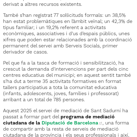
derivat a altres recursos existents.
També s’han registrat 77 sol·licituds formals: un 38,5%
han estat problemàtiques en l’àmbit veïnal; un 42,3% de
tipus familiar; i un 19,2% referent a activitats
econòmiques, associatives i d’us d’espais públics, unes
xifres que poden estar relacionades amb la coordinació
permanent del servei amb Serveis Socials, primer
derivador de casos.
Pel que fa a la tasca de formació i sensibilització, ha
crescut la demanda d'intervencions per part dels cinc
centres educatius del municipi; en aquest sentit també
s'ha dut a terme 35 activitats formatives en format
tallers participatius a tota la comunitat educativa
(infants, adolescents, joves, famílies i professorat)
arribant a un total de 785 persones.
Aquest 2025 el servei de mediació de Sant Sadurní ha
passat a formar part del
programa de mediació
ciutadana de la
Diputació de Barcelona
, una forma
de compartir amb la resta de serveis de mediació
ciutadana de la província i els seus professionals i així,