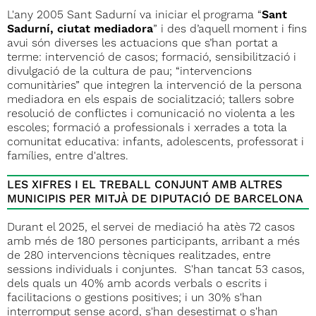
L'any 2005 Sant Sadurní va iniciar el programa “
Sant
Sadurní, ciutat mediadora
” i des d’aquell moment i fins
avui són diverses les actuacions que s’han portat a
terme: intervenció de casos; formació, sensibilització i
divulgació de la cultura de pau; “intervencions
comunitàries” que integren la intervenció de la persona
mediadora en els espais de socialització; tallers sobre
resolució de conflictes i comunicació no violenta a les
escoles; formació a professionals i xerrades a tota la
comunitat educativa: infants, adolescents, professorat i
famílies, entre d'altres.
LES XIFRES I EL TREBALL CONJUNT AMB ALTRES
MUNICIPIS PER MITJÀ DE DIPUTACIÓ DE BARCELONA
Durant el 2025, el servei de mediació ha atès 72 casos
amb més de 180 persones participants, arribant a més
de 280 intervencions tècniques realitzades, entre
sessions individuals i conjuntes. S'han tancat 53 casos,
dels quals un 40% amb acords verbals o escrits i
facilitacions o gestions positives; i un 30% s'han
interromput sense acord, s'han desestimat o s'han