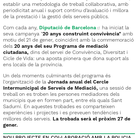
establir una metodologia de treball col·laborativa, amb
periodicitat anual i suport continu d’avaluació i millora
de la prestació i la gestió dels serveis públics.
Com cada any,
Diputació de Barcelona
ha iniciat la
seva campanya "
20 anys construint convivència"
amb
motiu del 21 de gener, coincidint amb la commemoració
dels
20 anys del seu Programa de mediació
ciutadana,
dins del servei de Convivència, Diversitat i
Cicle de Vida: una aposta pionera que dona suport als
ens locals de la província.
Un dels moments culminants del programa és
l'organització de la
Jornada anual del Cercle
Intermunicipal de Serveis de Mediació,
una sessió de
treball on es troben les persones mediadores dels
municipis que en formen part, entre els quals Sant
Sadurní. En aquestes trobades es comparteixen
experiències i projectes i es preveuen tendències i
millores dels serveis.
La trobada serà el pròxim 27 de
gener.