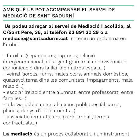
AMB QUÈ US POT ACOMPANYAR EL SERVEI DE
MEDIACIÓ DE SANT SADURNÍ
Us podeu adreçar al servei de Mediació i acollida, al
C/Sant Pere, 36, al telèfon 93 891 30 29 o a
mediacio@santsadurni.cat
si teniu un problema en
l’àmbit:
- familiar (separacions, ruptures, relació
intergeneracional, cura gent gran, mala convivència o
comunicació dins la llar o en altres espais...)
- veïnal (sorolls, fums, males olors, animals domèstics,
qualsevol tema dins les comunitats, impagaments, mala
relació...)
- escolar (relació entre alumnat, entre professorat, entre
famílies...)
- a la via pública i instal·lacions públiques (al carrer,
places, danys d’equipaments...)
- associatiu (entitats, equips de treball, temes
contractuals...)
La mediació
és un procés col·laboratiu i un instrument