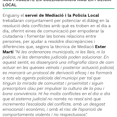
NOU PROJECTE EN COL·LABORACIÓ AMB LA POLICIA
LOCAL
Enguany el
servei de Mediació i la Policia Local
treballaran conjuntament per potenciar el diàleg en la
resolució dels conflictes amb què es troben en el dia a
dia, oferint eines de comunicació per empoderar la
ciutadania i fomentar les bones relacions entre
persones, per ajudar a resoldre discrepàncies i
diferències que, segons la tècnica de Mediacó
Ester
Martí
"Ni les ordenances municipals, ni les lleis, ni la
policia, ni les demandes judicials poden solucionar. En
aquest sentit, es dissenyarà una infografia clara de com
actuar en les queixes veïnals i posterior actuació policial,
es marcarà un protocol de derivació eficaç i es formarà
a tots els agents policials del municipi per tal que
tinguin la mirada de comunitat i proximitat i siguin
prescriptors clau per impulsar la cultura de la pau i
bona convivència. Hi ha molts conflictes en el dia a dia
que el sistema judicial no només no resol sinó que
incrementa l'escalada del conflicte, amb un desgast
emocional i econòmic, i amb el risc de l’aparició de
comportaments violents i no respectuosos".