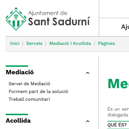
Aj
Inici
|
Serveis
|
Mediació i Acollida
|
Pàgines
Mediació
Me
Servei de Mediació
Formem part de la solució
Treball comunitari
És un ser
dialogada 
Acollida
QUÈ ÉS?