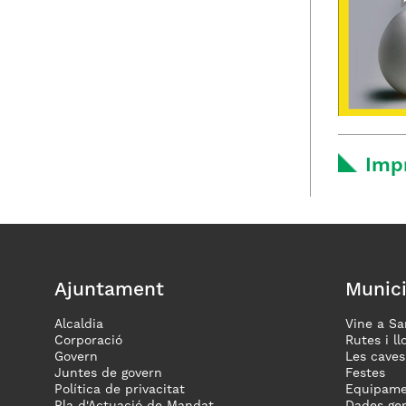
Imp
Ajuntament
Munici
Alcaldia
Vine a Sa
Corporació
Rutes i ll
Govern
Les caves
Juntes de govern
Festes
Política de privacitat
Equipame
Pla d'Actuació de Mandat
Dades gen