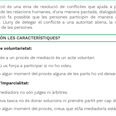
ió és una eina de resolució de conflictes que ajuda a p
 de les relacions humanes, d'una manera pactada, dialogada
ió fa possible que les persones participin de manera 
s. Lluny de delegar el conflicte a una autoritat aliena, l
 de les persones.
SÓN LES CARACTERÍSTIQUES?
de voluntarietat:
cés a un procés de mediació és un acte voluntari.
ú us força a participar si no ho voleu.
n algun moment del procés alguna de les parts ho vol deixar,
’imparcialitat:
mediadors no són jutges ni àrbitres.
eva tasca no és donar solucions ni prendre partit per cap de
n algun moment del procés, creus que el/la mediador/a està p