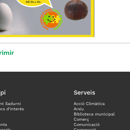
rimir
pi
Serveis
nt Sadurní
Acció Climàtica
ocs d'interès
Arxiu
Biblioteca municipal
Comerç
nts
Comunicació
erals
Cooperació