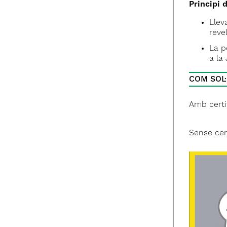
Principi 
Llev
reve
La p
a la
COM SOL·
Amb certi
Sense cert