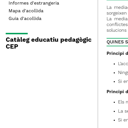
Informes d'estrangeria
La mediac
Mapa d'acollida
sorgeixen
Guia d'acollida
La mediac
conflicte
solucions
Catàleg educatiu pedagògic
QUINES 
CEP
Principi 
L’ac
Ning
Si e
Principi d
Els 
La s
Si e