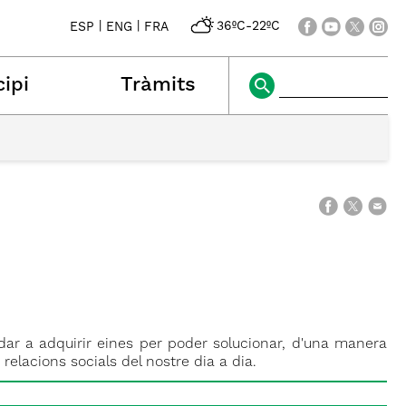
|
|
36ºC
-
22ºC
ESP
ENG
FRA
ipi
Tràmits
judar a adquirir eines per poder solucionar, d'una manera
relacions socials del nostre dia a dia.