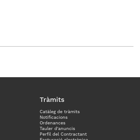
Tràmits
Catàleg de tràmits
Notificacions
Ordenances
Tauler d'anuncis
Perfil del Contractant
Facturació electrònica