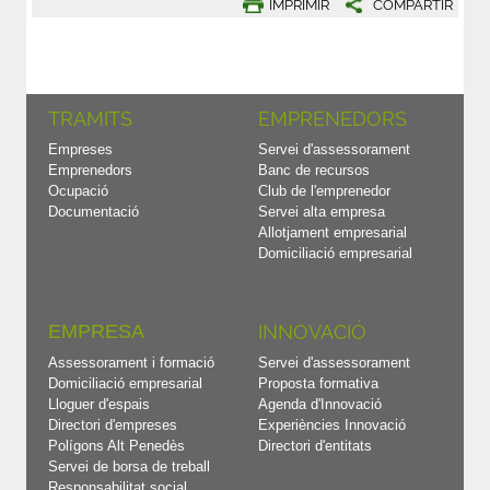
IMPRIMIR
COMPARTIR
TRAMITS
EMPRENEDORS
Empreses
Servei d'assessorament
Emprenedors
Banc de recursos
Ocupació
Club de l'emprenedor
Documentació
Servei alta empresa
Allotjament empresarial
Domiciliació empresarial
EMPRESA
INNOVACIÓ
Assessorament i formació
Servei d'assessorament
Domiciliació empresarial
Proposta formativa
Lloguer d'espais
Agenda d'Innovació
Directori d'empreses
Experiències Innovació
Polígons Alt Penedès
Directori d'entitats
Servei de borsa de treball
Responsabilitat social