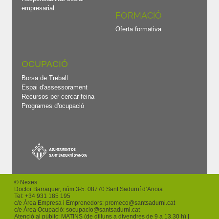
empresarial
FORMACIÓ
Oferta formativa
OCUPACIÓ
Borsa de Treball
Espai d'assessorament
Recursos per cercar feina
Programes d'ocupació
© Nexes
Doctor Barraquer, núm.3-5. 08770 Sant Sadurní d’Anoia
Tel: +
34 931 185 195
c/e Àrea Empresa i Emprenedors:
promeco
@santsadurni.cat
c/e Àrea Ocupació:
socupacio
@santsadurni.cat
Atenció al públic: MATINS (de dilluns a divendres de 9 a 13.30 h) |