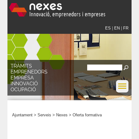
ES
|
EN
|
FR
TRÀMITS
EMPRENEDORS
EMPRESA
INNOVACIÓ
OCUPACIÓ
Ajuntament
>
Serveis
>
Nexes
>
Oferta formativa