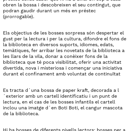
obren la bossa i descobreixen el seu contingut, que
podran gaudir durant un més en préstec
(prorrogable).
Els objectius de les bosses sorpresa són despertar el
gust per la lectura i per la cultura, difondre el fons de
la biblioteca en diversos suports, idiomes, edats,
temàtiques, fer arribar les novetats de la biblioteca a
les llars de la vila, donar a conèixer fons de la
biblioteca que té poca visibilitat, oferir una activitat
divertida, nova i misteriosa i començar una iniciativa
durant el confinament amb voluntat de continuïtat
Es tracta d´una bossa de paper kraft, decorada a l
´exterior amb un cartell identificatiu i un punt de
lectura, en el cas de les bosses infantils el cartell
inclou una imatge d´en Boti Boti, el cangur mascota
de la biblioteca.
Hi ha bosses de diferents nivells lectors: bosses per a