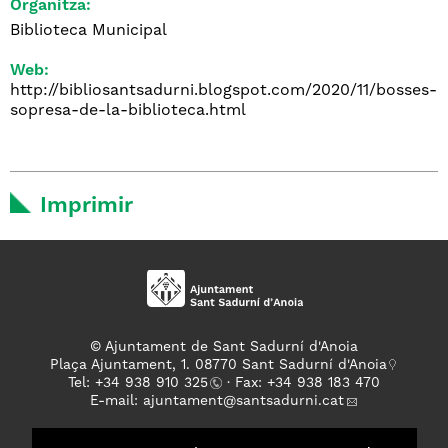
Organitza:
Biblioteca Municipal
Web:
http://bibliosantsadurni.blogspot.com/2020/11/bosses-
sopresa-de-la-biblioteca.html
Imprimir
© Ajuntament de Sant Sadurní d'Anoia
Plaça Ajuntament, 1. 08770 Sant Sadurní d'Anoia
Tel: +
34 938 910 325
· Fax: +34 938 183 470
E-mail:
ajuntament
@santsadurni.cat