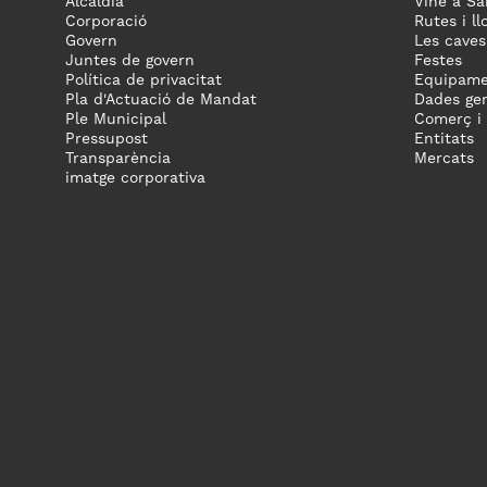
Alcaldia
Vine a Sa
Corporació
Rutes i ll
Govern
Les caves
Juntes de govern
Festes
Política de privacitat
Equipame
Pla d'Actuació de Mandat
Dades gen
Ple Municipal
Comerç i
Pressupost
Entitats
Transparència
Mercats
imatge corporativa