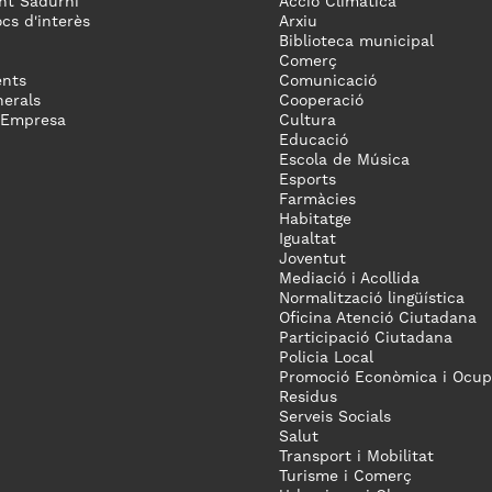
nt Sadurní
Acció Climàtica
ocs d'interès
Arxiu
Biblioteca municipal
Comerç
nts
Comunicació
erals
Cooperació
 Empresa
Cultura
Educació
Escola de Música
Esports
Farmàcies
Habitatge
Igualtat
Joventut
Mediació i Acollida
Normalització lingüística
Oficina Atenció Ciutadana
Participació Ciutadana
Policia Local
Promoció Econòmica i Ocup
Residus
Serveis Socials
Salut
Transport i Mobilitat
Turisme i Comerç