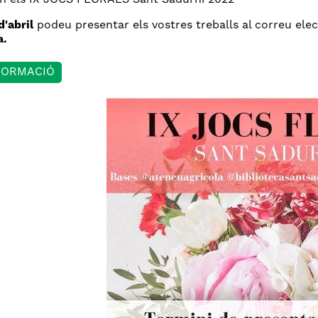
en els IX JOCS FLORALS Sant Sadurní 2022
d'abril
podeu presentar els vostres treballs al correu elec
a.
FORMACIÓ