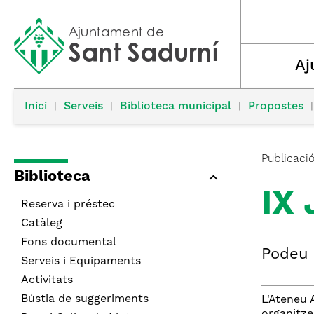
Aj
Inici
|
Serveis
|
Biblioteca municipal
|
Propostes
|
Publicaci
Biblioteca
IX 
Reserva i préstec
Catàleg
Fons documental
Podeu p
Serveis i Equipaments
Activitats
Bústia de suggeriments
L'Ateneu 