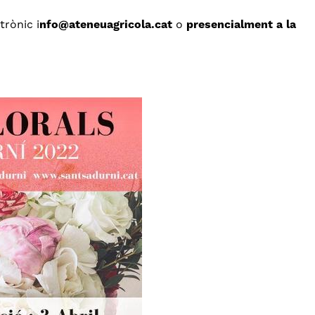
trònic i
nfo@ateneuagricola.cat
o
presencialment a la