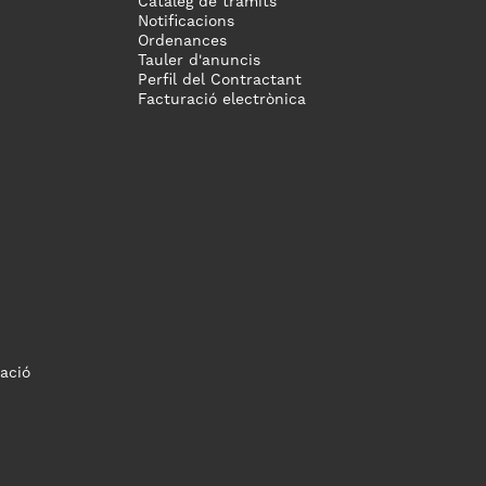
Catàleg de tràmits
Notificacions
Ordenances
Tauler d'anuncis
Perfil del Contractant
Facturació electrònica
ació