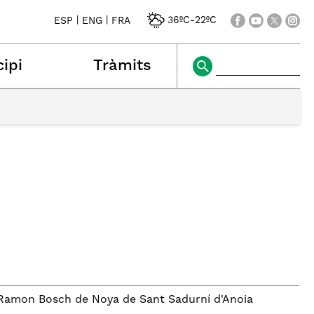
|
|
36ºC
-
22ºC
ESP
ENG
FRA
ipi
Tràmits
al Ramon Bosch de Noya de Sant Sadurní d'Anoia