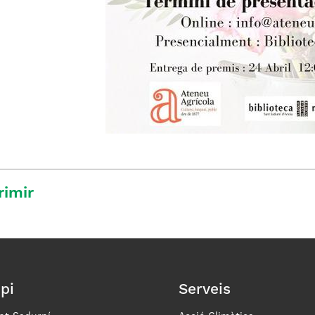
rimir
pi
Serveis