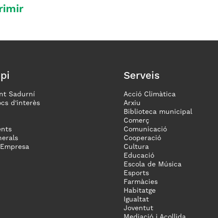
rimir
pi
Serveis
nt Sadurní
Acció Climàtica
ocs d'interès
Arxiu
Biblioteca municipal
Comerç
nts
Comunicació
erals
Cooperació
 Empresa
Cultura
Educació
Escola de Música
Esports
Farmàcies
Habitatge
Igualtat
Joventut
Mediació i Acollida