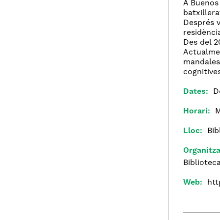
A Buenos 
batxiller
Després v
residènci
Des del 2
Actualmen
mandales,
cognitive
Dates:
D
Horari:
M
Lloc:
Bib
Organitza
Bibliotec
Web:
htt