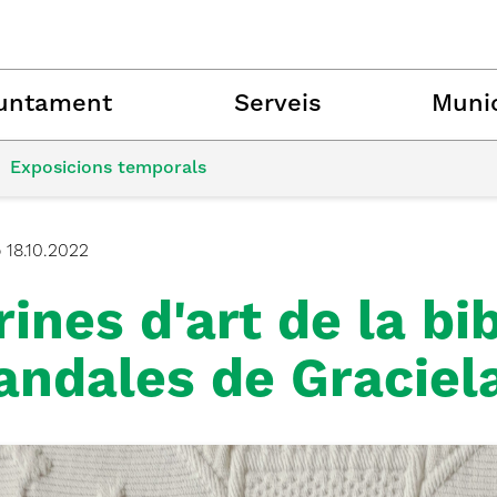
untament
Serveis
Munic
Exposicions temporals
ó
18.10.2022
rines d'art de la bi
ndales de Graciel