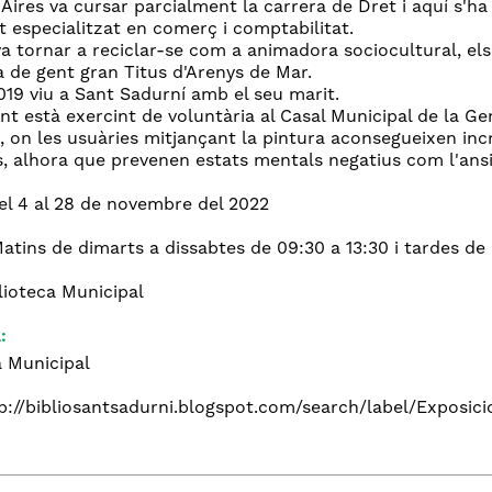
Aires va cursar parcialment la carrera de Dret i aquí s'ha 
at especialitzat en comerç i comptabilitat.
a tornar a reciclar-se com a animadora sociocultural, els 
a de gent gran Titus d'Arenys de Mar.
019 viu a Sant Sadurní amb el seu marit.
t està exercint de voluntària al Casal Municipal de la Ge
 on les usuàries mitjançant la pintura aconsegueixen incre
s, alhora que prevenen estats mentals negatius com l'ansiet
el 4 al 28 de novembre del 2022
atins de dimarts a dissabtes de 09:30 a 13:30 i tardes de 
lioteca Municipal
:
a Municipal
p://bibliosantsadurni.blogspot.com/search/label/Exposici