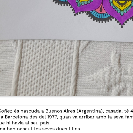
Soñez és nascuda a Buenos Aires (Argentina), casada, té 4 f
 a Barcelona des del 1977, quan va arribar amb la seva famíl
e hi havia al seu país.
na han nascut les seves dues filles.