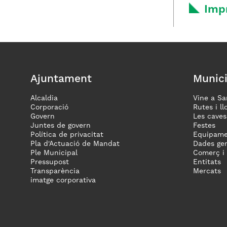
Imp
Ajuntament
Munici
Alcaldia
Vine a Sa
Corporació
Rutes i ll
Govern
Les caves
Juntes de govern
Festes
Política de privacitat
Equipame
Pla d'Actuació de Mandat
Dades gen
Ple Municipal
Comerç i
Pressupost
Entitats
Transparència
Mercats
imatge corporativa