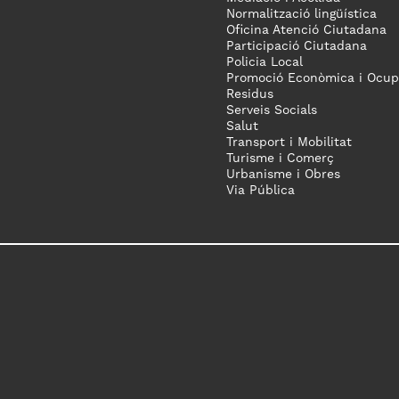
Normalització lingüística
Oficina Atenció Ciutadana
Participació Ciutadana
Policia Local
Promoció Econòmica i Ocup
Residus
Serveis Socials
Salut
Transport i Mobilitat
Turisme i Comerç
Urbanisme i Obres
Via Pública