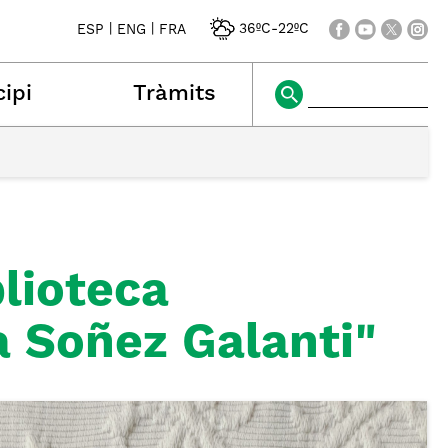
|
|
36ºC
-
22ºC
ESP
ENG
FRA
ipi
Tràmits
blioteca
a Soñez Galanti"