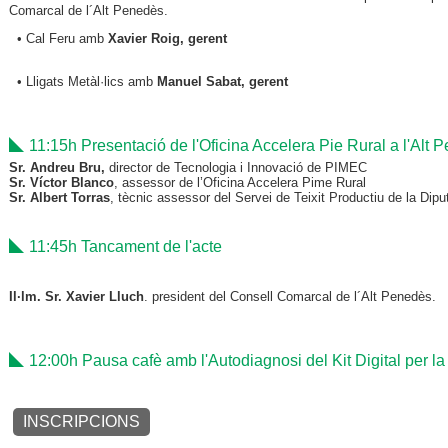
Comarcal de l´Alt Penedès.
• Cal Feru amb
Xavier Roig, gerent
• Lligats Metàl·lics amb
Manuel Sabat, gerent
11:15h Presentació de l'Oficina Accelera Pie Rural a l'Alt 
Sr. Andreu Bru,
director de Tecnologia i Innovació de PIMEC
Sr. Víctor Blanco
, assessor de l’Oficina Accelera Pime Rural
Sr. Albert Torras
, tècnic assessor del Servei de Teixit Productiu de la Dip
11:45h Tancament de l'acte
Il·lm. Sr. Xavier Lluch
. president del Consell Comarcal de l´Alt Penedès.
12:00h Pausa cafè amb l'Autodiagnosi del Kit Digital per la 
INSCRIPCIONS