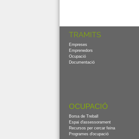
TRAMITS
Empreses
Emprenedors
Ocupació
Documentació
OCUPACIÓ
Borsa de Treball
Espai d'assessorament
Recursos per cercar feina
Programes d'ocupació