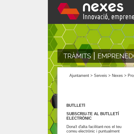
TRÀMITS
EMPRENED
Ajuntament
>
Serveis
>
Nexes
>
Pro
BUTLLETÍ
SUBSCRIU-TE AL BUTLLETÍ
ELECTRÒNIC
Dona't d'alta facilitant-nos el teu
correu electrònic i puntualment