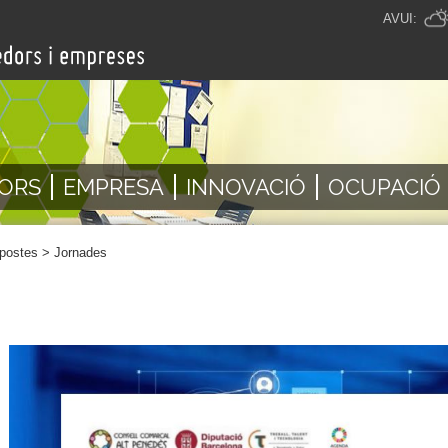
AVUI:
ORS
EMPRESA
INNOVACIÓ
OCUPACIÓ
postes
>
Jornades