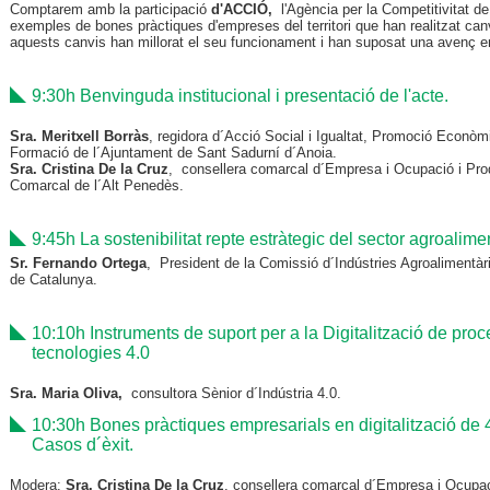
Comptarem amb la participació
d'ACCIÓ,
l'Agència per la Competitivitat de
exemples de bones pràctiques d'empreses del territori que han realitzat canv
aquests canvis han millorat el seu funcionament i han suposat una avenç en 
9:30h Benvinguda institucional i presentació de l'acte.
Sra. Meritxell Borràs
, regidora d´Acció Social i Igualtat, Promoció Econòm
Formació de l´Ajuntament de Sant Sadurní d´Anoia.
Sra. Cristina De la Cruz
, consellera comarcal d´Empresa i Ocupació i Prod
Comarcal de l´Alt Penedès.
9:45h La sostenibilitat repte estràtegic del sector agroalimen
Sr. Fernando Ortega
, President de la Comissió d´Indústries Agroalimentàr
de Catalunya.
10:10h Instruments de suport per a la Digitalització de pro
tecnologies 4.0
Sra. Maria Oliva,
consultora Sènior d´Indústria 4.0.
10:30h Bones pràctiques empresarials en digitalització de
Casos d´èxit.
Modera:
Sra. Cristina De la Cruz
. consellera comarcal d´Empresa i Ocupaci