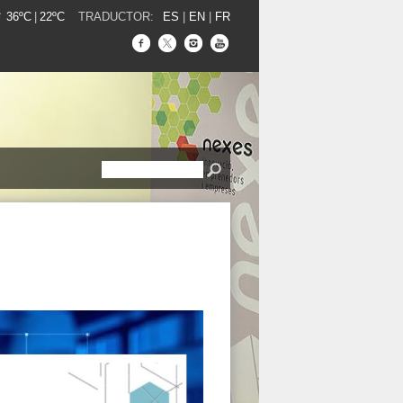
36ºC
|
22ºC
TRADUCTOR:
ES
|
EN
|
FR