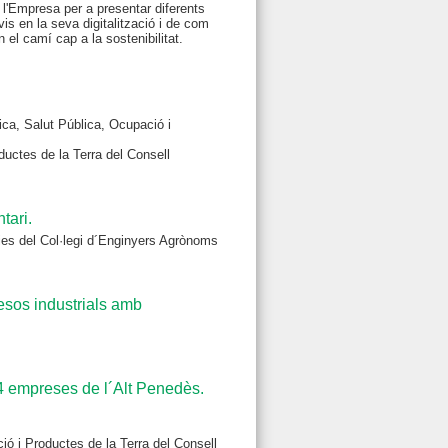
 l'Empresa per a presentar diferents
is en la seva digitalització i de com
el camí cap a la sostenibilitat.
ica, Salut Pública, Ocupació i
uctes de la Terra del Consell
tari.
ies del Col·legi d´Enginyers Agrònoms
cesos industrials amb
 4 empreses de l´Alt Penedès.
ó i Productes de la Terra del Consell