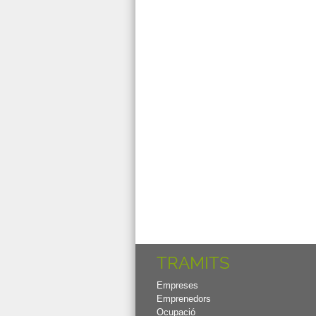
TRAMITS
Empreses
Emprenedors
Ocupació