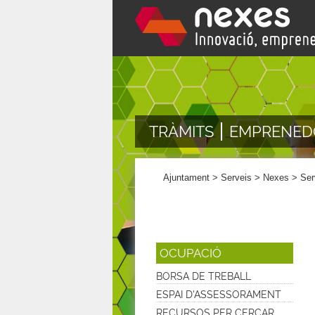
TRÀMITS
EMPRENED
Ajuntament
>
Serveis
>
Nexes
>
Ser
OCUPACIÓ
BORSA DE TREBALL
ESPAI D'ASSESSORAMENT
RECURSOS PER CERCAR