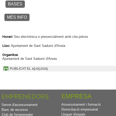
BASES
MÉS INFO
Horari:
Seu electrònica o presencialment amb cita prèvia
Lloc:
Ajuntament de Sant Sadurní d'Anoia
Organitza:
Ajuntament de Sant Sadurní d'Anoia
PUBLICAT EL
19.05.2025
EMPRENEDORS
EMPRESA
Assessorament i formació
Servei d'assessorament
Domiciliació empresarial
Banc de recursos
Lloguer d'espais
Club de l'emprenedor