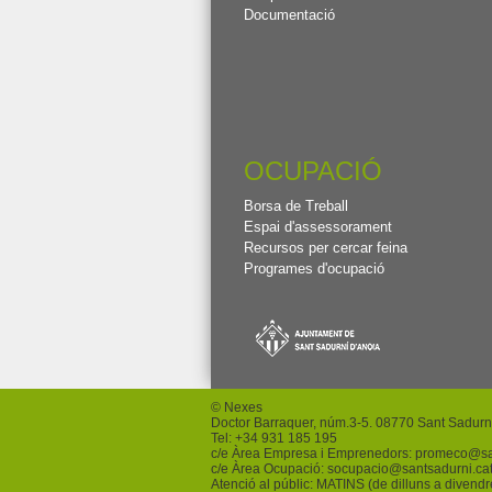
Documentació
OCUPACIÓ
Borsa de Treball
Espai d'assessorament
Recursos per cercar feina
Programes d'ocupació
© Nexes
Doctor Barraquer, núm.3-5. 08770 Sant Sadurn
Tel: +
34 931 185 195
c/e Àrea Empresa i Emprenedors:
promeco
@sa
c/e Àrea Ocupació:
socupacio
@santsadurni.ca
Atenció al públic: MATINS (de dilluns a divend