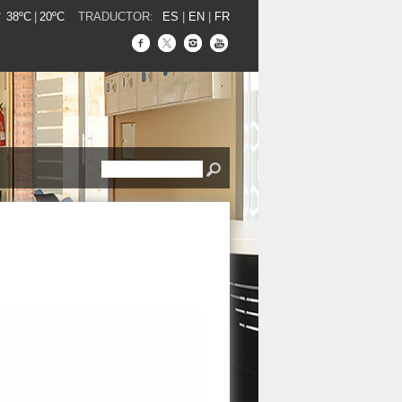
38ºC
|
20ºC
TRADUCTOR:
ES
|
EN
|
FR