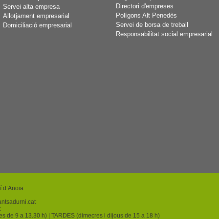
Directori d'empreses
Servei alta empresa
Polígons Alt Penedès
Allotjament empresarial
Servei de borsa de treball
Domiciliació empresarial
Responsabilitat social empresarial
í d’Anoia
ntsadurni.cat
t
res de 9 a 13.30 h) | TARDES (dimecres i dijous de 15 a 18 h)