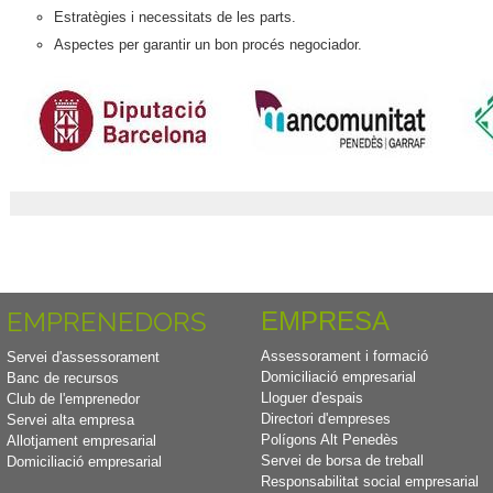
Estratègies i necessitats de les parts.
Aspectes per garantir un bon procés negociador.
EMPRENEDORS
EMPRESA
Assessorament i formació
Servei d'assessorament
Domiciliació empresarial
Banc de recursos
Lloguer d'espais
Club de l'emprenedor
Directori d'empreses
Servei alta empresa
Polígons Alt Penedès
Allotjament empresarial
Servei de borsa de treball
Domiciliació empresarial
Responsabilitat social empresarial