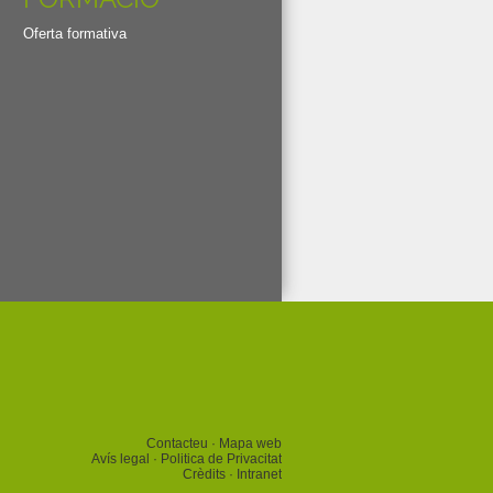
Oferta formativa
Contacteu
Mapa web
Avís legal
Politica de Privacitat
Crèdits
Intranet