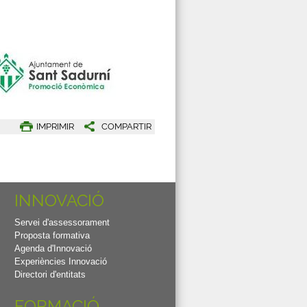
IMPRIMIR
COMPARTIR
INNOVACIÓ
Servei d'assessorament
Proposta formativa
Agenda d'Innovació
Experiències Innovació
Directori d'entitats
FORMACIÓ