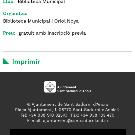
Lloc:
Biblioteca Municipal
Organitza:
Biblioteca Municipal i Oriol Noya
Preu:
gratuït amb inscripció prèvia
Imprimir
© Ajuntament de Sant Sadurní d'Anoia
Plaça Ajuntament, 1. 08770 Sant Sadurní d'Anoia
Tel: +
34 938 910 325
· Fax: +34 938 183 470
E-mail:
ajuntament
@santsadurni.cat