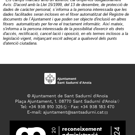
Avís: D'acord amb la Llei 15/1999, del 13 de desembre, de protecció de
dades de caràcter personal, s´informa a la persona interessada que les
dades facilitades seran incloses en el fitxer automatitzat del Registre de
documents de l´Ajuntament i que poden ser objecte d'inclusió en altres
fitxers automatitzats per fer-ne el tractament informàtic. Així mateix,
s'informa a la persona interessada de la possibilitat d'exercir els drets
d'accés, rectificació, cancel·lació i oposició, en els termes inclosos a la
legislació vigent, mitjançant escrit adreçat a qualsevol dels punts
d'atenció ciutadana.
© Ajuntament de Sant Sadurní d'Anoia
Plaça Ajuntament, 1. 08770 Sant Sadurní d'Anoia
Tel: +
34 938 910 325
· Fax: +34 938 183 470
E-mail:
ajuntament
@santsadurni.cat