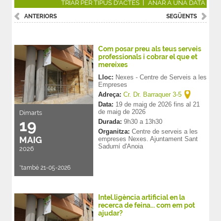
TRIAR PER TIPUS D'ACTES
ANAR A UNA DATA
ANTERIORS
SEGÜENTS
Com posar preu als teus serveis
professionals i cobrar el que et
mereixes
Lloc:
Nexes - Centre de Serveis a les
Empreses
Adreça:
Cr. Dr. Barraquer 3-5
Data:
19
de
maig
de
2026
fins al
21
de
maig
de
2026
Dimarts
19
Durada:
9h30 a 13h30
Organitza:
Centre de serveis a les
MAIG
empreses Nexes. Ajuntament Sant
Sadurní d'Anoia
2026
*també 21-05-2026
Intel.ligència artificial en la
recerca de feina... com em pot
ajudar?