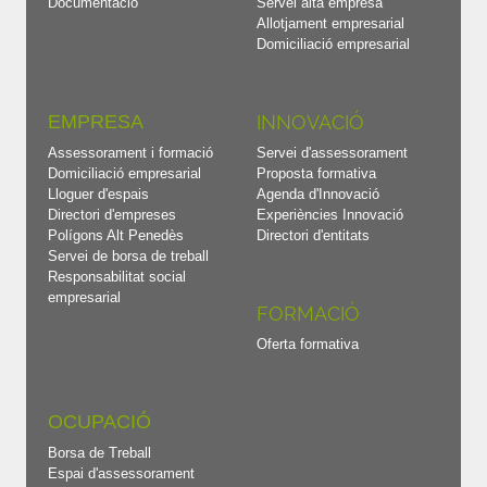
Documentació
Servei alta empresa
Allotjament empresarial
Domiciliació empresarial
EMPRESA
INNOVACIÓ
Assessorament i formació
Servei d'assessorament
Domiciliació empresarial
Proposta formativa
Lloguer d'espais
Agenda d'Innovació
Directori d'empreses
Experiències Innovació
Polígons Alt Penedès
Directori d'entitats
Servei de borsa de treball
Responsabilitat social
empresarial
FORMACIÓ
Oferta formativa
OCUPACIÓ
Borsa de Treball
Espai d'assessorament