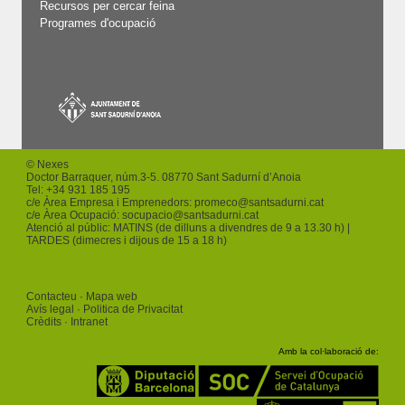
Recursos per cercar feina
Programes d'ocupació
© Nexes
Doctor Barraquer, núm.3-5. 08770 Sant Sadurní d’Anoia
Tel: +
34 931 185 195
c/e Àrea Empresa i Emprenedors:
promeco
@santsadurni.cat
c/e Àrea Ocupació:
socupacio
@santsadurni.cat
Atenció al públic: MATINS (de dilluns a divendres de 9 a 13.30 h) |
TARDES (dimecres i dijous de 15 a 18 h)
Contacteu
Mapa web
Avís legal
Politica de Privacitat
Crèdits
Intranet
Amb la col·laboració de: