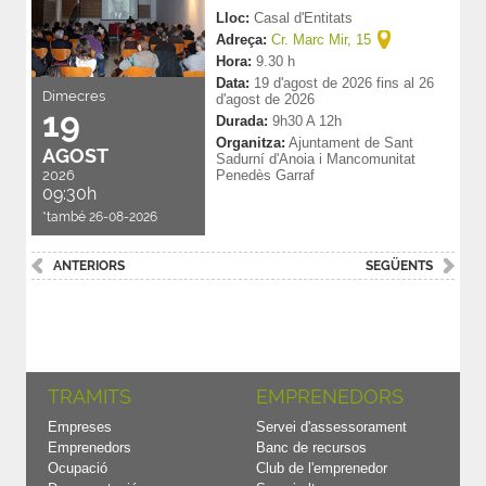
Lloc:
Casal d'Entitats
Adreça:
Cr. Marc Mir, 15
Hora:
9.30 h
Data:
19
d'
agost
de
2026
fins al
26
Dimecres
d'
agost
de
2026
19
Durada:
9h30 A 12h
Organitza:
Ajuntament de Sant
AGOST
Sadurní d'Anoia i Mancomunitat
2026
Penedès Garraf
09:30h
*també 26-08-2026
ANTERIORS
SEGÜENTS
TRAMITS
EMPRENEDORS
Empreses
Servei d'assessorament
Emprenedors
Banc de recursos
Ocupació
Club de l'emprenedor