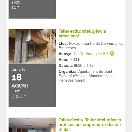
2026
10h
Taller estiu: Intel·ligència
emocional
Lloc:
Nexes - Centre de Serveis a les
Empreses
Adreça:
Cr. Dr. Barraquer 3-5
Hora:
9.30 h
Durada:
9h30 a 13h
Dimarts
Organitza:
Ajuntament de Sant
18
Sadurní d'Anoia i Mancomunitat
Penedès Garraf
AGOST
2026
09:30h
Taller d'estiu: Taller intel·ligència
artificial per emprendre i decidir
millor