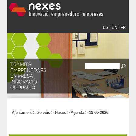
ES
|
EN
|
FR
TRÀMITS
EMPRENEDORS
EMPRESA
INNOVACIÓ
OCUPACIÓ
Ajuntament
>
Serveis
>
Nexes
>
Agenda
>
19-05-2026