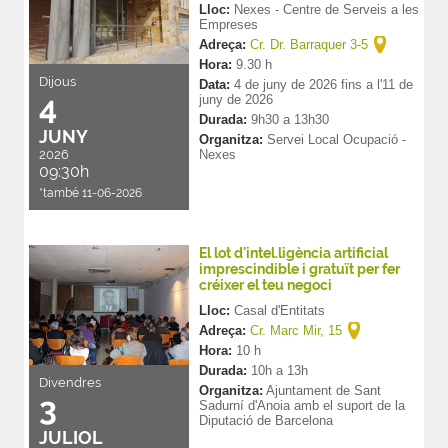
Lloc:
Nexes - Centre de Serveis a les
Empreses
Adreça:
Cr. Dr. Barraquer 3-5
Hora:
9.30 h
Dijous
Data:
4
de
juny
de
2026
fins a l'
11
de
4
juny
de
2026
Durada:
9h30 a 13h30
JUNY
Organitza:
Servei Local Ocupació -
2026
Nexes
09:30h
*també 11-06-2026
El lot d'intel.ligència artificial
imprescindible i gratuït per fer
créixer el teu negoci
Lloc:
Casal d'Entitats
Adreça:
Cr. Marc Mir, 15
Hora:
10 h
Durada:
10h a 13h
Divendres
Organitza:
Ajuntament de Sant
3
Sadurní d'Anoia amb el suport de la
Diputació de Barcelona
JULIOL