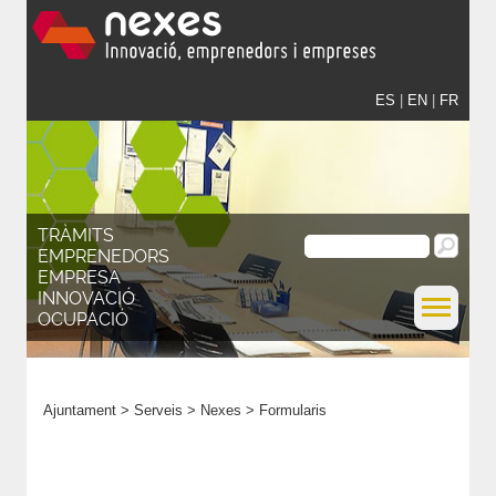
ES
|
EN
|
FR
TRÀMITS
EMPRENEDORS
EMPRESA
INNOVACIÓ
OCUPACIÓ
Ajuntament
>
Serveis
>
Nexes
>
Formularis