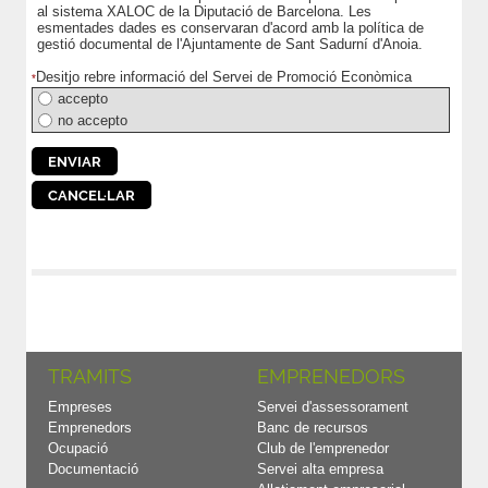
al sistema XALOC de la Diputació de Barcelona. Les
esmentades dades es conservaran d'acord amb la política de
gestió documental de l'Ajuntamente de Sant Sadurní d'Anoia.
Desitjo rebre informació del Servei de Promoció Econòmica
*
accepto
no accepto
TRAMITS
EMPRENEDORS
Empreses
Servei d'assessorament
Emprenedors
Banc de recursos
Ocupació
Club de l'emprenedor
Documentació
Servei alta empresa