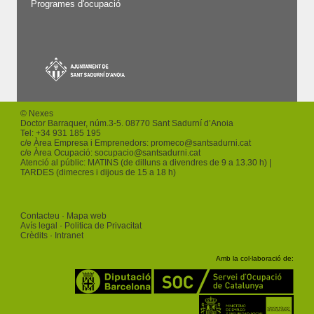
Programes d'ocupació
© Nexes
Doctor Barraquer, núm.3-5. 08770 Sant Sadurní d’Anoia
Tel: +
34 931 185 195
c/e Àrea Empresa i Emprenedors:
promeco
@santsadurni.cat
c/e Àrea Ocupació:
socupacio
@santsadurni.cat
Atenció al públic: MATINS (de dilluns a divendres de 9 a 13.30 h) |
TARDES (dimecres i dijous de 15 a 18 h)
Contacteu
Mapa web
Avís legal
Politica de Privacitat
Crèdits
Intranet
Amb la col·laboració de: