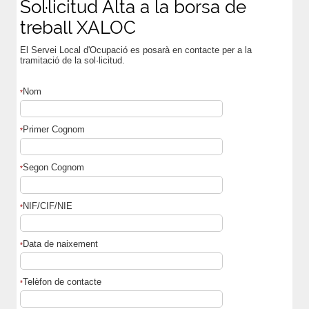
Sol·licitud Alta a la borsa de
treball XALOC
El Servei Local d'Ocupació es posarà en contacte per a la
tramitació de la sol·licitud.
Nom
*
Primer Cognom
*
Segon Cognom
*
NIF/CIF/NIE
*
Data de naixement
*
Telèfon de contacte
*