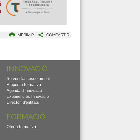
IMPRIMIR
COMPARTIR
INNOVACIÓ
Servei d'assessorament
Proposta formativa
Agenda d'Innovació
Experiències Innovació
Directori d'entitats
FORMACIÓ
Oferta formativa