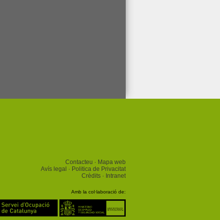
Contacteu
Mapa web
Avís legal
Politica de Privacitat
Crèdits
Intranet
Amb la col·laboració de: