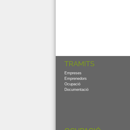
TRAMITS
Empreses
Emprenedors
Ocupació
Documentació