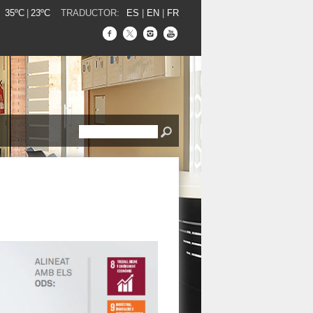
35ºC
|
23ºC
TRADUCTOR:
ES
|
EN
|
FR