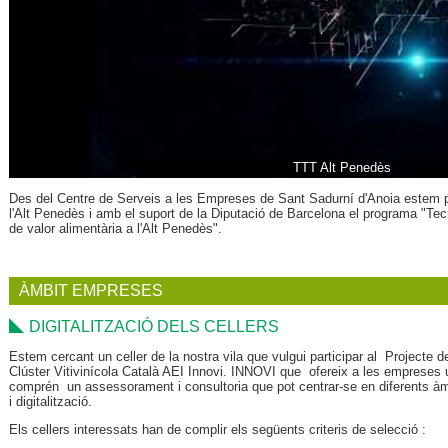
TTT Alt Penedès
Des del Centre de Serveis a les Empreses de Sant Sadurní d'Anoia estem p
l'Alt Penedès i amb el suport de la Diputació de Barcelona el programa "Tecn
de valor alimentària a l'Alt Penedès".
ÀMBIT EMPRESES
DIGITALITZACIÓ DELS CELLERS
Estem cercant un celler de la nostra vila que vulgui participar al Projecte d
Clúster Vitivinícola Català AEI Innovi. INNOVI que ofereix a les empreses u
comprén un assessorament i consultoria que pot centrar-se en diferents àmbi
i digitalització.
Els cellers interessats han de complir els següents criteris de selecció :