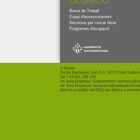
OCUPACIÓ
Borsa de Treball
Espai d'assessorament
Recursos per cercar feina
Programes d'ocupació
© Nexes
Doctor Barraquer, núm.3-5. 08770 Sant Sadurn
Tel: +
34 931 185 195
c/e Àrea Empresa i Emprenedors:
promeco
@sa
c/e Àrea Ocupació:
socupacio
@santsadurni.ca
Atenció al públic: MATINS (de dilluns a divend