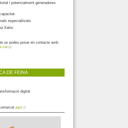
orial i potencialment generadores
capacitat.
nals especialitzats.
ma Xaloc.
ecte us podeu posar en contacte amb
i.cat
CA DE FEINA
ansformació digital.
 comarcal
aquí