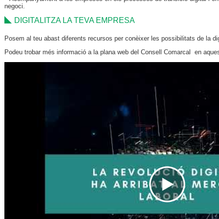
negoci.
DIGITALITZA LA TEVA EMPRESA
Posem al teu abast diferents recursos per conèixer les possibilitats de la digi
Podeu trobar més informació a la plana web del Consell Comarcal en aque