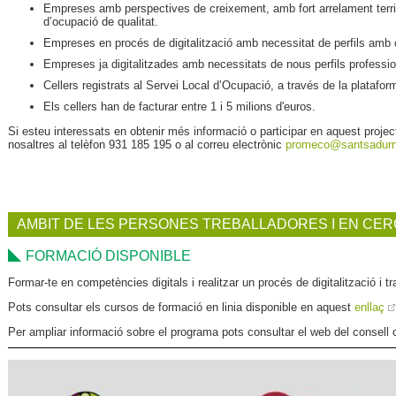
Empreses amb perspectives de creixement, amb fort arrelament territ
d’ocupació de qualitat.
Empreses en procés de digitalització amb necessitat de perfils amb 
Empreses ja digitalitzades amb necessitats de nous perfils professio
Cellers registrats al Servei Local d’Ocupació, a través de la platafor
Els cellers han de facturar entre 1 i 5 milions d'euros.
Si esteu interessats en obtenir més informació o participar en aquest proj
nosaltres al telèfon 931 185 195 o al correu electrònic
promeco
@santsadurn
AMBIT DE LES PERSONES TREBALLADORES I EN CER
FORMACIÓ DISPONIBLE
Formar-te en competències digitals i realitzar un procés de digitalització i tr
Pots consultar els cursos de formació en linia disponible en aquest
enllaç
Per ampliar informació sobre el programa pots consultar el web del consell