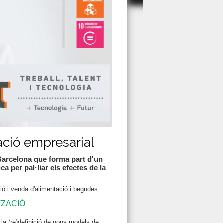
zació empresarial
 Barcelona que forma part d'un
a per pal·liar els efectes de la
ó i venda d'alimentació i begudes
TZACIÓ
la (re)definició de nous models de