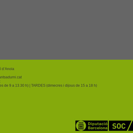
í d’Anoia
ntsadurni.cat
t
res de 9 a 13.30 h) | TARDES (dimecres i dijous de 15 a 18 h)