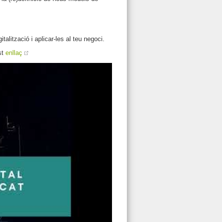
talització i aplicar-les al teu negoci.
st
enllaç