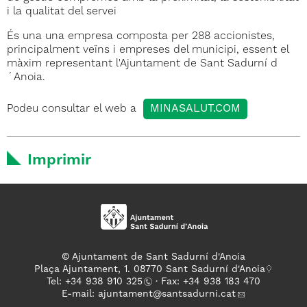
i la qualitat del servei
És una una empresa composta per 288 accionistes,
principalment veïns i empreses del municipi, essent el
màxim representant l'Ajuntament de Sant Sadurní d
´Anoia.
Podeu consultar el web a
MINASALUT.COM
Imprimir
© Ajuntament de Sant Sadurní d'Anoia
Plaça Ajuntament, 1. 08770 Sant Sadurní d'Anoia
Tel: +
34 938 910 325
· Fax: +34 938 183 470
E-mail:
ajuntament
@santsadurni.cat