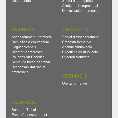
Documentació
Servei alta empresa
Allotjament empresarial
Domiciliació empresarial
EMPRESA
INNOVACIÓ
Assessorament i formació
Servei d'assessorament
Domiciliació empresarial
Proposta formativa
Lloguer d'espais
Agenda d'Innovació
Directori d'empreses
Experiències Innovació
Polígons Alt Penedès
Directori d'entitats
Servei de borsa de treball
Responsabilitat social
empresarial
FORMACIÓ
Oferta formativa
OCUPACIÓ
Borsa de Treball
Espai d'assessorament