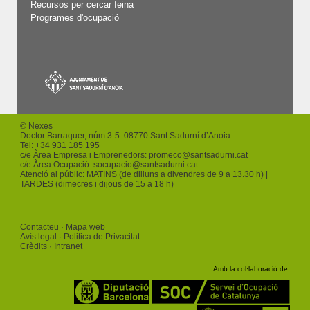
Recursos per cercar feina
Programes d'ocupació
© Nexes
Doctor Barraquer, núm.3-5. 08770 Sant Sadurní d’Anoia
Tel: +
34 931 185 195
c/e Àrea Empresa i Emprenedors:
promeco
@santsadurni.cat
c/e Àrea Ocupació:
socupacio
@santsadurni.cat
Atenció al públic: MATINS (de dilluns a divendres de 9 a 13.30 h) |
TARDES (dimecres i dijous de 15 a 18 h)
Contacteu
Mapa web
Avís legal
Politica de Privacitat
Crèdits
Intranet
Amb la col·laboració de: