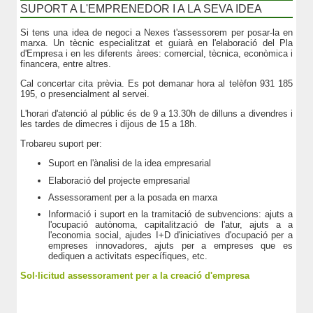
SUPORT A L'EMPRENEDOR I A LA SEVA IDEA
Si tens una idea de negoci a Nexes t'assessorem per posar-la en
marxa. Un tècnic especialitzat et guiarà en l'elaboració del Pla
d'Empresa i en les diferents àrees: comercial, tècnica, econòmica i
financera, entre altres.
Cal concertar cita prèvia. Es pot demanar hora al telèfon 931 185
195, o presencialment al servei.
L'horari d'atenció al públic és de 9 a 13.30h de dilluns a divendres i
les tardes de dimecres i dijous de 15 a 18h.
Trobareu suport per:
Suport en l'ànalisi de la idea empresarial
Elaboració del projecte empresarial
Assessorament per a la posada en marxa
Informació i suport en la tramitació de subvencions: ajuts a
l'ocupació autònoma, capitalització de l'atur, ajuts a a
l'economia social, ajudes I+D d'iniciatives d'ocupació per a
empreses innovadores, ajuts per a empreses que es
dediquen a activitats específiques, etc.
Sol·licitud assessorament per a la creació d'empresa