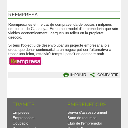
REEMPRESA
Reempresa és el mercat de compravenda de petites i mitjanes
emrpeses de Catalunya. És un nou model d'emprenedoria que són
viables econòmicament i cerquen un relleu en la propietat i
direcció.
Si tens l'objectiu de desenvolupar un projecte empresarial o si
creus que donar continuaïtat a un negoci pot ser l'alternativa a
trobar una feina, estalvia't temps i posa't en contacte amb
IMPRIMIR
COMPARTIR
TRAMITS
EMPRENEDORS
Empreses
Servei d'assessorament
Emprenedors
Banc de recursos
Ocupació
Club de l'emprenedor