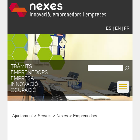
ES
|
EN
|
FR
TRÀMITS
EMPRENEDORS
EMPRESA
INNOVACIÓ
OCUPACIÓ
Ajuntament
>
Serveis
>
Nexes
>
Emprenedors