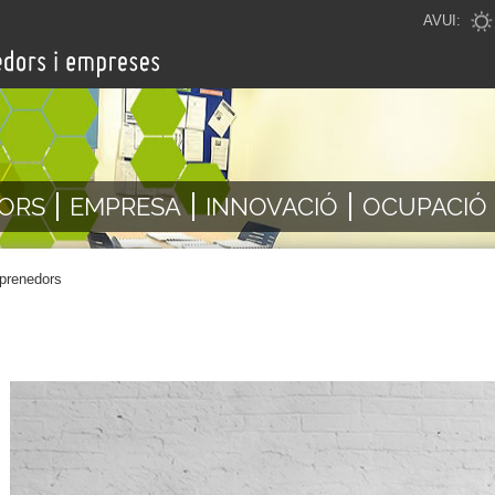
AVUI:
ORS
EMPRESA
INNOVACIÓ
OCUPACIÓ
renedors