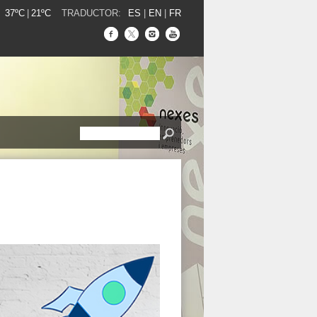
37ºC
|
21ºC
TRADUCTOR:
ES
|
EN
|
FR