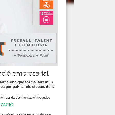
zació empresarial
 Barcelona que forma part d'un
a per pal·liar els efectes de la
ó i venda d'alimentació i begudes
TZACIÓ
la (re)definició de nous models de