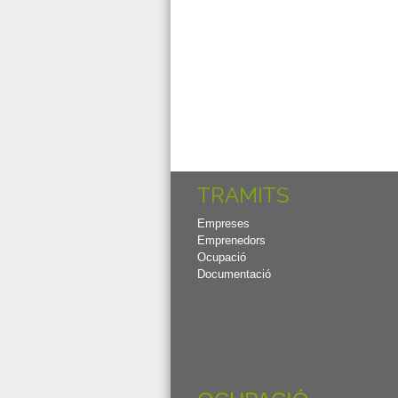
TRAMITS
Empreses
Emprenedors
Ocupació
Documentació