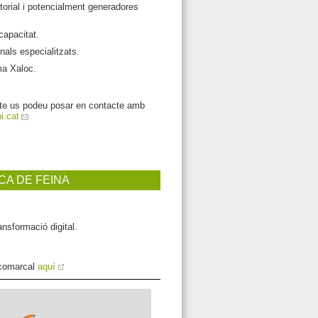
orial i potencialment generadores
capacitat.
nals especialitzats.
ma Xaloc.
ecte us podeu posar en contacte amb
i.cat
CA DE FEINA
ansformació digital.
 comarcal
aquí