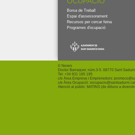
OCUPACIÓ
Borsa de Treball
Espai d'assessorament
Recursos per cercar feina
Programes d'ocupació
© Nexes
Doctor Barraquer, núm.3-5. 08770 Sant Sadurn
Tel: +
34 931 185 195
c/e Àrea Empresa i Emprenedors:
promeco
@sa
c/e Àrea Ocupació:
socupacio
@santsadurni.ca
Atenció al públic: MATINS (de dilluns a divend