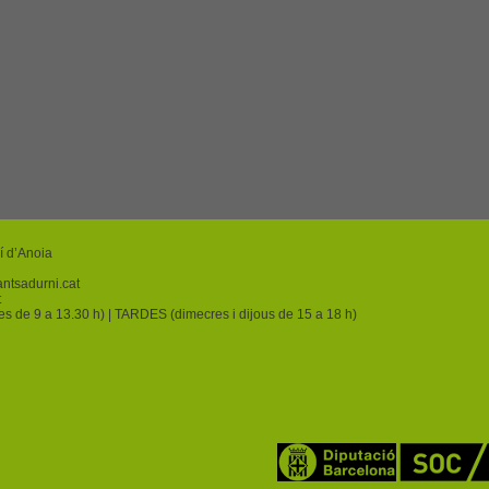
í d’Anoia
ntsadurni.cat
t
res de 9 a 13.30 h) | TARDES (dimecres i dijous de 15 a 18 h)