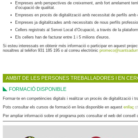
Empreses amb perspectives de creixement, amb fort arrelament territ
d’ocupació de qualitat.
Empreses en procés de digitalització amb necessitat de perfils amb 
Empreses ja digitalitzades amb necessitats de nous perfils professio
Cellers registrats al Servei Local d’Ocupació, a través de la platafor
Els cellers han de facturar entre 1 i 5 milions d'euros.
Si esteu interessats en obtenir més informació o participar en aquest proj
nosaltres al telèfon 931 185 195 o al correu electrònic
promeco
@santsadurn
AMBIT DE LES PERSONES TREBALLADORES I EN CER
FORMACIÓ DISPONIBLE
Formar-te en competències digitals i realitzar un procés de digitalització i tr
Pots consultar els cursos de formació en linia disponible en aquest
enllaç
Per ampliar informació sobre el programa pots consultar el web del consell