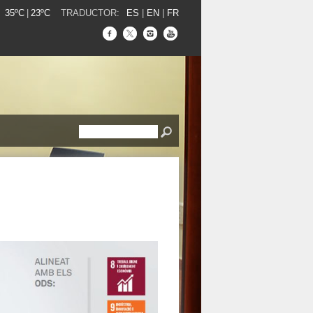
35ºC
|
23ºC
TRADUCTOR:
ES
|
EN
|
FR