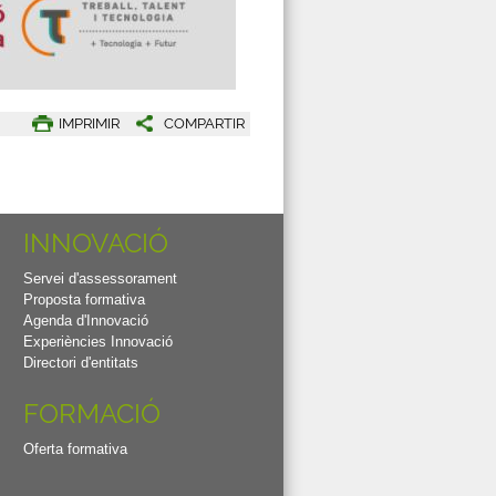
IMPRIMIR
COMPARTIR
INNOVACIÓ
Servei d'assessorament
Proposta formativa
Agenda d'Innovació
Experiències Innovació
Directori d'entitats
FORMACIÓ
Oferta formativa