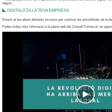
negoci.
DIGITALITZA LA TEVA EMPRESA
Posem al teu abast diferents recursos per conèixer les possibilitats de la digi
Podeu trobar més informació a la plana web del Consell Comarcal en aque