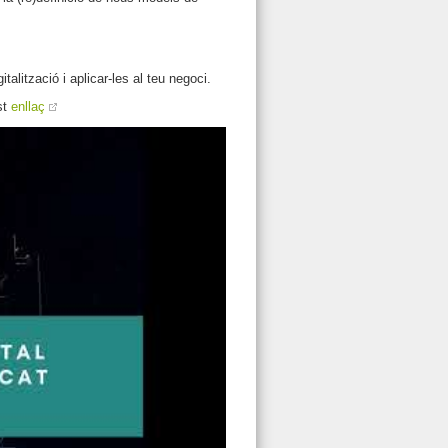
talització i aplicar-les al teu negoci.
st
enllaç