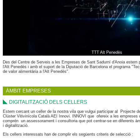
TTT Alt Penedès
Des del Centre de Serveis a les Empreses de Sant Sadurní d'Anoia estem p
l'Alt Penedès i amb el suport de la Diputació de Barcelona el programa "Tecn
de valor alimentària a l'Alt Penedès".
ÀMBIT EMPRESES
DIGITALITZACIÓ DELS CELLERS
Estem cercant un celler de la nostra vila que vulgui participar al Projecte d
Clúster Vitivinícola Català AEI Innovi. INNOVI que ofereix a les empreses u
comprén un assessorament i consultoria que pot centrar-se en diferents àmbi
i digitalització.
Els cellers interessats han de complir els següents criteris de selecció :