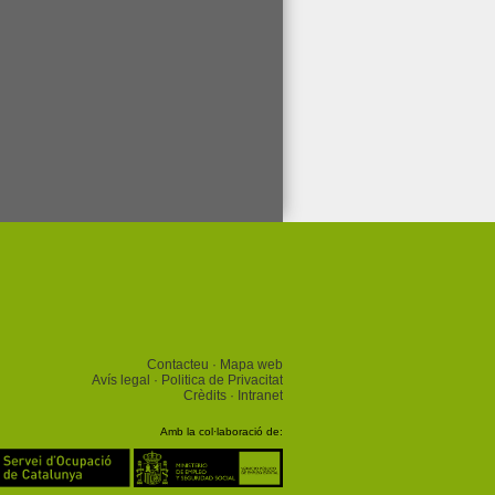
Contacteu
Mapa web
Avís legal
Politica de Privacitat
Crèdits
Intranet
Amb la col·laboració de: