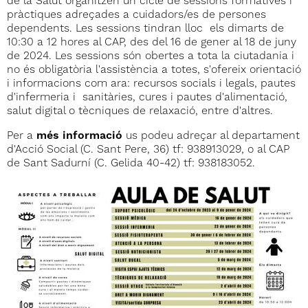
de la Salut organitzen un cicle de sessions formatives i
pràctiques adreçades a cuidadors/es de persones
dependents. Les sessions tindran lloc els dimarts de
10:30 a 12 hores al CAP, des del 16 de gener al 18 de juny
de 2024. Les sessions són obertes a tota la ciutadania i
no és obligatòria l'assistència a totes, s'ofereix orientació
i informacions com ara: recursos socials i legals, pautes
d'infermeria i sanitàries, cures i pautes d'alimentació,
salut digital o tècniques de relaxació, entre d'altres.
Per a
més informació
us podeu adreçar al departament
d'Acció Social (C. Sant Pere, 36) tf: 938913029, o al CAP
de Sant Sadurní (C. Gelida 40-42) tf: 938183052.