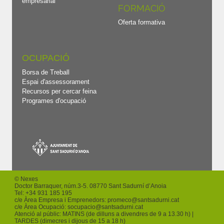
empresarial
FORMACIÓ
Oferta formativa
OCUPACIÓ
Borsa de Treball
Espai d'assessorament
Recursos per cercar feina
Programes d'ocupació
© Nexes
Doctor Barraquer, núm.3-5. 08770 Sant Sadurní d’Anoia
Tel: +
34 931 185 195
c/e Àrea Empresa i Emprenedors:
promeco
@santsadurni.cat
c/e Àrea Ocupació:
socupacio
@santsadurni.cat
Atenció al públic: MATINS (de dilluns a divendres de 9 a 13.30 h) |
TARDES (dimecres i dijous de 15 a 18 h)