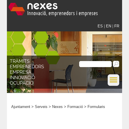
ES
|
EN
|
FR
TRÀMITS
EMPRENEDORS
EMPRESA
INNOVACIÓ
OCUPACIÓ
Ajuntament
>
Serveis
>
Nexes
>
Formació
>
Formularis