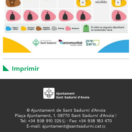
Imprimir
© Ajuntament de Sant Sadurní d'Anoia
Plaça Ajuntament, 1. 08770 Sant Sadurní d'Anoia
Tel: +
34 938 910 325
· Fax: +34 938 183 470
E-mail:
ajuntament
@santsadurni.cat