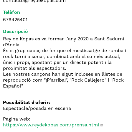
contacto@reydekopas.com
Telèfon
679425401
Descripció
Rey de Kopas es va formar l'any 2020 a Sant Sadurní
d'Anoia.
És el grup capaç de fer que el mestissatge de rumba i
rock torni a sonar, combinat amb el so més actual,
únic i propi, apostant per un directe potent i la
proximitat als espectadors.
Les nostres cançons han sigut incloses en llistes de
reproducció com "¡P'arriba!", "Rock Callejero" i "Rock
Español".
Possibilitat d'oferir:
Espectacle/posada en escena
Pàgina web:
https://www.reydekopas.com/prensa.html