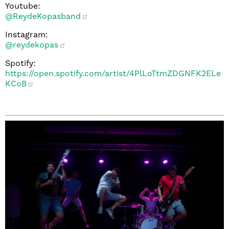
Youtube:
@ReydeKopasband
Instagram:
@reydekopas
Spotify:
https://open.spotify.com/artist/4PlLoTtmZDGNFK2ELe
KCoB