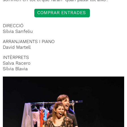
somnien en tot el que faran “quan passi tot això”.
COMPRAR ENTRADES
​DIRECCIÓ
Sílvia Sanfeliu
ARRANJAMENTS I PIANO
David Martell
INTÈRPRETS
Salva Racero
Sílvia Blavia