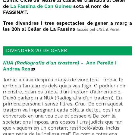
L'antic Cicle de Teatre al Casal es trasllada al celler
de
La Fassina de Can Guineu
sota el nom de
FASSINA'T.
Tres divendres i tres espectacles de gener a març a
les 20h al Celler de La Fassina
(accés pel c/Sant Pere).
DIVENDRES 20 DE GENER
NUA (Radiografia d'un trastorn)
- Ann Perelló i
Andrea Ros
Tornar a casa després d’anys de viure fora i trobar-te
amb els fantasmes dels quals vas fugir. O podríem dir
monstre, quan es tracta d’un trastorn d’alimentació.
D’això parlarem a NUA (Radiografia d'un trastorn). En
primera persona i sense filtres. Cruu. De com aquest
trastorn va impregnant cada cèl·lula del teu cos i es
converteix en una veu que et posseeix. De com la
societat ens imposa uns cossos i uns judicis que fan
que visquem en un constant restricció/abús. Inclús
quan parla de la “bellesa real”. De com a totes ens