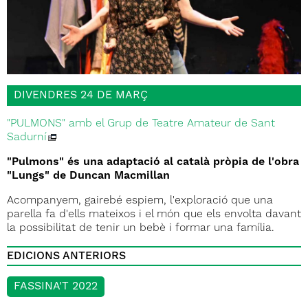
DIVENDRES 24 DE MARÇ
"PULMONS" amb el Grup de Teatre Amateur de Sant
Sadurní
"Pulmons" és una adaptació al català pròpia de l'obra
"Lungs" de Duncan Macmillan
Acompanyem, gairebé espiem, l'exploració que una
parella fa d'ells mateixos i el món que els envolta davant
la possibilitat de tenir un bebè i formar una família.
EDICIONS ANTERIORS
FASSINA'T 2022