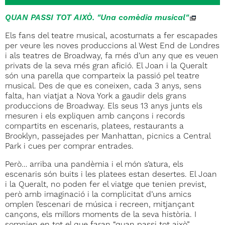
QUAN PASSI TOT AIXÒ. "Una comèdia musical"
Els fans del teatre musical, acostumats a fer escapades
per veure les noves produccions al West End de Londres
i als teatres de Broadway, fa més d’un any que es veuen
privats de la seva més gran afició. El Joan i la Queralt
són una parella que comparteix la passió pel teatre
musical. Des de que es coneixen, cada 3 anys, sens
falta, han viatjat a Nova York a gaudir dels grans
produccions de Broadway. Els seus 13 anys junts els
mesuren i els expliquen amb cançons i records
compartits en escenaris, platees, restaurants a
Brooklyn, passejades per Manhattan, picnics a Central
Park i cues per comprar entrades.
Però… arriba una pandèmia i el món s’atura, els
escenaris són buits i les platees estan desertes. El Joan
i la Queralt, no poden fer el viatge que tenien previst,
però amb imaginació i la complicitat d’uns amics
omplen l’escenari de música i recreen, mitjançant
cançons, els millors moments de la seva història. I