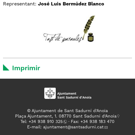
Representant:
José Luis Bermúdez Blanco
Imprimir
© Ajuntament de Sant Sadurní d'Anoia
Plaça Ajuntament, 1. 08770 Sant Sadurní d'Anoia
Tel: +
34 938 910 325
· Fax: +34 938 183 470
E-mail:
ajuntament
@santsadurni.cat