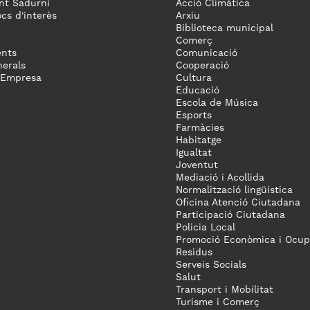
nt Sadurní
Acció Climàtica
ocs d'interès
Arxiu
Biblioteca municipal
Comerç
nts
Comunicació
erals
Cooperació
 Empresa
Cultura
Educació
Escola de Música
Esports
Farmàcies
Habitatge
Igualtat
Joventut
Mediació i Acollida
Normalització lingüística
Oficina Atenció Ciutadana
Participació Ciutadana
Policia Local
Promoció Econòmica i Ocup
Residus
Serveis Socials
Salut
Transport i Mobilitat
Turisme i Comerç