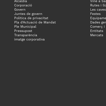
Alcaldia
Vine a Sa
Corporació
Rutes i ll
Govern
Les caves
Juntes de govern
Festes
Política de privacitat
Equipame
Pla d'Actuació de Mandat
Dades gen
Ple Municipal
Comerç i
Pressupost
Entitats
Transparència
Mercats
imatge corporativa