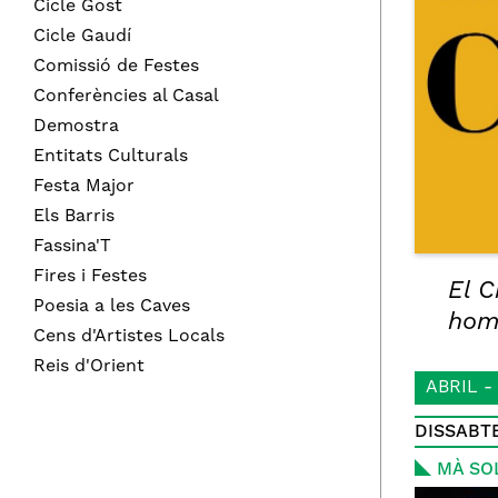
Cicle Gost
Cicle Gaudí
Comissió de Festes
Conferències al Casal
Demostra
Entitats Culturals
Festa Major
Els Barris
Fassina'T
Fires i Festes
El C
Poesia a les Caves
home
Cens d'Artistes Locals
Reis d'Orient
ABRIL -
DISSABTE
MÀ SOL