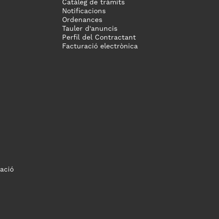
Catàleg de tràmits
Notificacions
Ordenances
Tauler d'anuncis
Perfil del Contractant
Facturació electrònica
ació