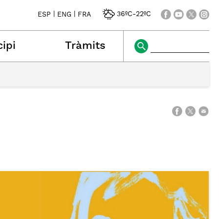
|
|
36ºC
-
22ºC
ESP
ENG
FRA
ipi
Tràmits