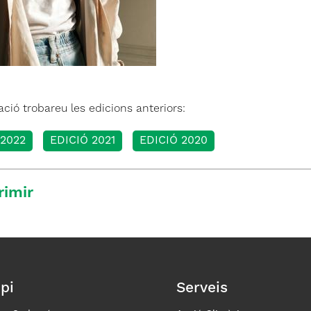
ció trobareu les edicions anteriors:
 2022
EDICIÓ 2021
EDICIÓ 2020
rimir
pi
Serveis